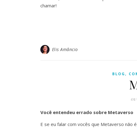
chamar!
Elis Amâncio
,
BLOG
CO
M
01
Você entendeu errado sobre Metaverso
E se eu falar com vocês que Metaverso não é