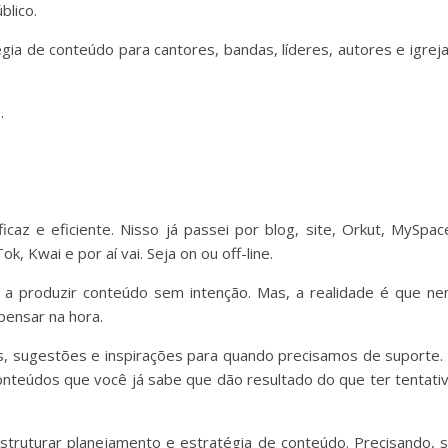
blico.
ia de conteúdo para cantores, bandas, líderes, autores e igrej
o.
az e eficiente. Nisso já passei por blog, site, Orkut, MySpac
k, Kwai e por aí vai. Seja on ou off-line.
a a produzir conteúdo sem intenção. Mas, a realidade é que n
 pensar na hora.
s, sugestões e inspirações para quando precisamos de suporte.
conteúdos que você já sabe que dão resultado do que ter tentati
estruturar planejamento e estratégia de conteúdo. Precisando, 