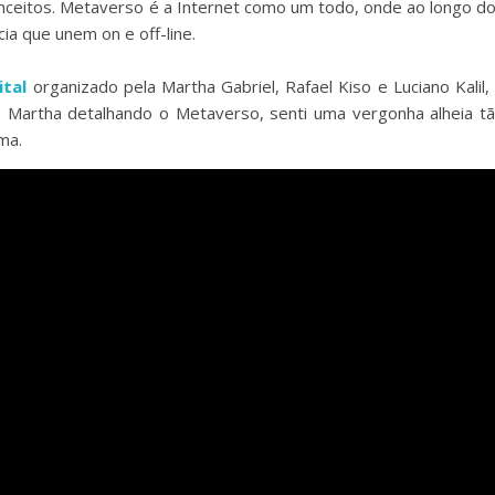
onceitos. Metaverso é a Internet como um todo, onde ao longo d
a que unem on e off-line.
ital
organizado pela Martha Gabriel, Rafael Kiso e Luciano Kalil,
 a Martha detalhando o Metaverso, senti uma vergonha alheia t
ma.