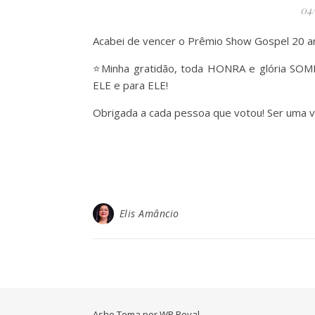
04
Acabei de vencer o Prêmio Show Gospel 20 an
⭐️Minha gratidão, toda HONRA e glória SOM
ELE e para ELE!
Obrigada a cada pessoa que votou! Ser uma v
Elis Amâncio
Ashe Tema por
WP Royal
.