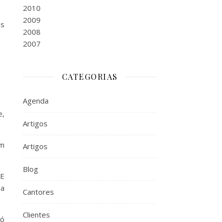
2010
2009
as
2008
2007
CATEGORIAS
Agenda
e,
Artigos
em
Artigos
Blog
 E
va
Cantores
Clientes
só