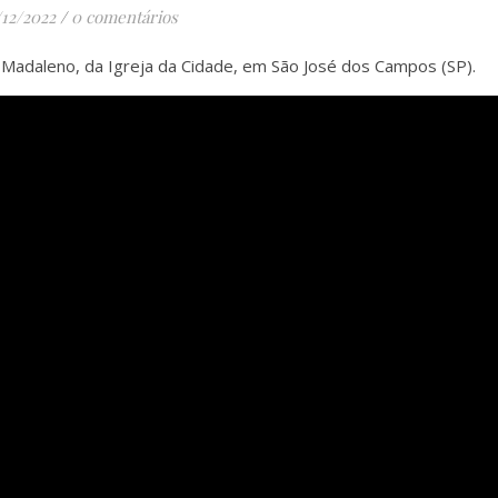
/12/2022
/
0 comentários
Madaleno, da Igreja da Cidade, em São José dos Campos (SP).