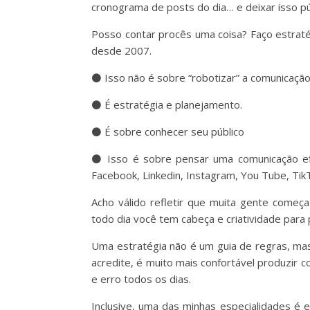
cronograma de posts do dia… e deixar isso pú
Posso contar procês uma coisa? Faço estratég
desde 2007.
⚫️ Isso não é sobre “robotizar” a comunicaçã
⚫️ É estratégia e planejamento.
⚫️ É sobre conhecer seu público
⚫️ Isso é sobre pensar uma comunicação efic
Facebook, Linkedin, Instagram, You Tube, TikTo
Acho válido refletir que muita gente começ
todo dia você tem cabeça e criatividade para
Uma estratégia não é um guia de regras, ma
acredite, é muito mais confortável produzir 
e erro todos os dias.
Inclusive, uma das minhas especialidades é 