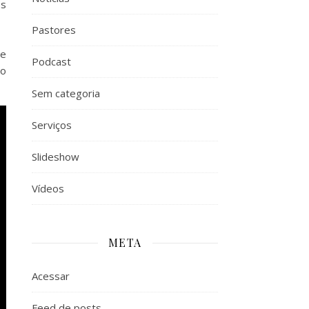
os
Pastores
 e
Podcast
ão
Sem categoria
Serviços
Slideshow
Vídeos
META
Acessar
Feed de posts