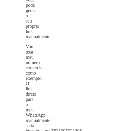
pode
gerar
o
seu
próprio
link
manualmente.
Vou
usar
meu
número
comercial
como
exemplo.
O
link
direto
para
o
meu
WhatsApp
manualmente
seria:
https://wa.me/5531995021305