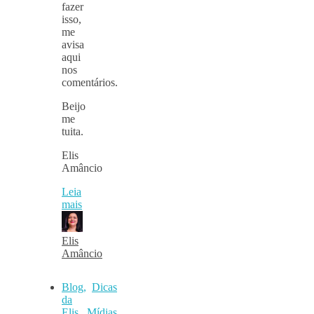
fazer
isso,
me
avisa
aqui
nos
comentários.
Beijo
me
tuita.
Elis
Amâncio
Leia
mais
Elis
Amâncio
Blog
,
Dicas
da
Elis
,
Mídias