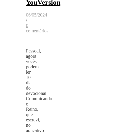
YouVersion
06/05/2024
/
0
comentários
Pessoal,
agora
vocês
podem
ler
10
dias
do
devocional
Comunicando
o
Reino,
que
escrevi,
no
aplicativo