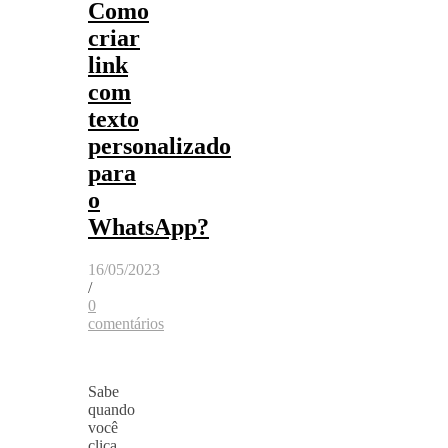
Como
criar
link
com
texto
personalizado
para
o
WhatsApp?
16/05/2023
/
0
comentários
Sabe
quando
você
clica