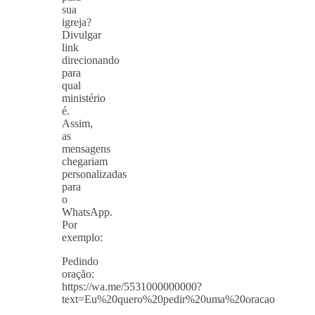
sua
igreja?
Divulgar
link
direcionando
para
qual
ministério
é.
Assim,
as
mensagens
chegariam
personalizadas
para
o
WhatsApp.
Por
exemplo:
Pedindo
oração:
https://wa.me/5531000000000?
text=Eu%20quero%20pedir%20uma%20oracao