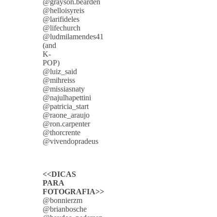
@grayson.bearden
@helloisyreis
@larifideles
@lifechurch
@ludmilamendes41
(and
K-
POP)
@luiz_said
@mihreiss
@missiasnaty
@najulhapettini
@patricia_start
@raone_araujo
@ron.carpenter
@thorcrente
@vivendopradeus
<<DICAS
PARA
FOTOGRAFIA>>
@bonnierzm
@brianbosche