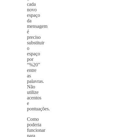
cada
novo
espaço
da
mensagem
é
preciso
substituir
o
espaço
por
“%20”
entre
as
palavras.
Não
utilize
acentos
e
pontuações.
Como
poderia
funcionar
para