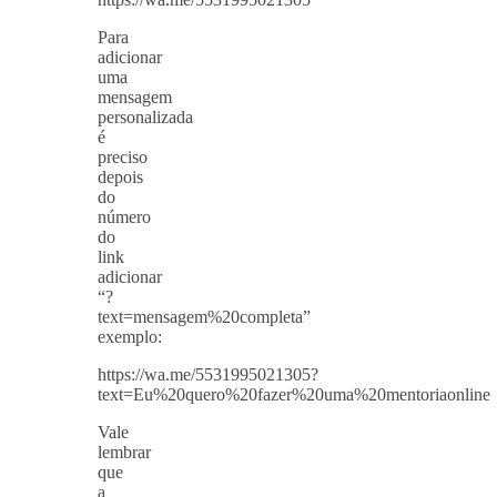
Para
adicionar
uma
mensagem
personalizada
é
preciso
depois
do
número
do
link
adicionar
“?
text=mensagem%20completa”
exemplo:
https://wa.me/5531995021305?
text=Eu%20quero%20fazer%20uma%20mentoriaonline
Vale
lembrar
que
a