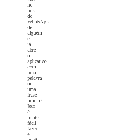
no
link
do
WhatsApp
de
alguém
e
já
abre
o
aplicativo
com
uma
palavra
ou
uma
frase
pronta?
Isso
é
muito
fácil
fazer
e
você