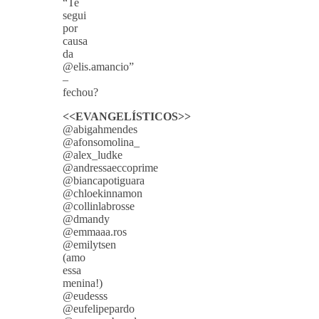
“Te
segui
por
causa
da
@elis.amancio”
–
fechou?
<<EVANGELÍSTICOS>>
@abigahmendes
@afonsomolina_
@alex_ludke
@andressaeccoprime
@biancapotiguara
@chloekinnamon
@collinlabrosse
@dmandy
@emmaaa.ros
@emilytsen
(amo
essa
menina!)
@eudesss
@eufelipepardo