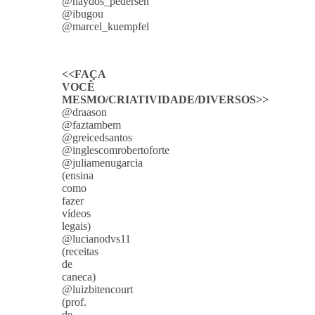
@haydos_pedersen
@ibugou
@marcel_kuempfel
<<FAÇA
VOCÊ
MESMO/CRIATIVIDADE/DIVERSOS>>
@draason
@faztambem
@greicedsantos
@inglescomrobertoforte
@juliamenugarcia
(ensina
como
fazer
vídeos
legais)
@lucianodvs11
(receitas
de
caneca)
@luizbitencourt
(prof.
de