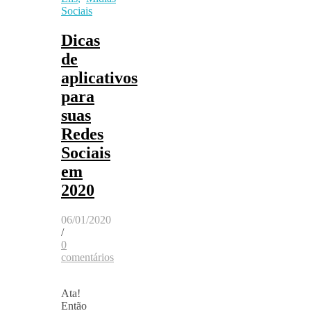
Sociais
Dicas
de
aplicativos
para
suas
Redes
Sociais
em
2020
06/01/2020
/
0
comentários
Ata!
Então