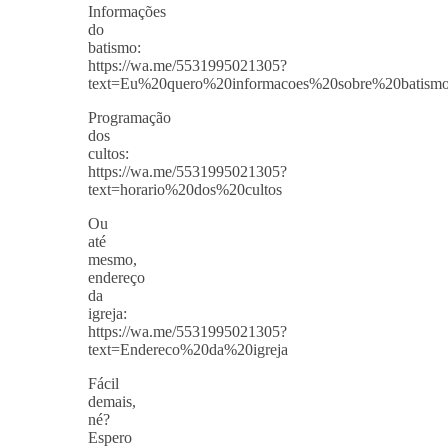
Informações
do
batismo:
https://wa.me/5531995021305?
text=Eu%20quero%20informacoes%20sobre%20batism
Programação
dos
cultos:
https://wa.me/5531995021305?
text=horario%20dos%20cultos
Ou
até
mesmo,
endereço
da
igreja:
https://wa.me/5531995021305?
text=Endereco%20da%20igreja
Fácil
demais,
né?
Espero