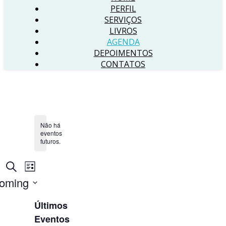
PERFIL
SERVIÇOS
LIVROS
AGENDA
DEPOIMENTOS
CONTATOS
Não há
eventos
futuros.
Pesquisa
Navegação
Procurar
List
eventos
do
e
oming
visual
navegação
one
Evento
Últimos
de
Eventos
visuais