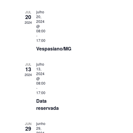
de
Eventos
julho
JUL
20
20,
2024
2024
@
08:00
-
17:00
Vespasiano/MG
julho
JUL
13
13,
2024
2024
@
08:00
-
17:00
Data
reservada
junho
JUN
29
29,
2024