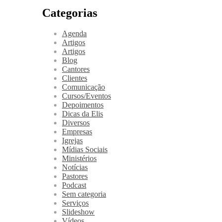
Categorias
Agenda
Artigos
Artigos
Blog
Cantores
Clientes
Comunicação
Cursos/Eventos
Depoimentos
Dicas da Elis
Diversos
Empresas
Igrejas
Mídias Sociais
Ministérios
Notícias
Pastores
Podcast
Sem categoria
Serviços
Slideshow
Vídeos