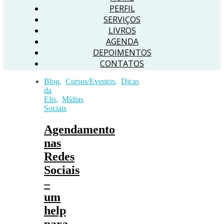
PERFIL
SERVIÇOS
LIVROS
AGENDA
DEPOIMENTOS
CONTATOS
Blog
,
Cursos/Eventos
,
Dicas
da
Elis
,
Mídias
Sociais
Agendamento
nas
Redes
Sociais
–
um
help
para