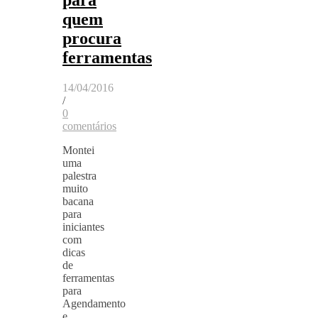
quem
procura
ferramentas
14/04/2016
/
0
comentários
Montei
uma
palestra
muito
bacana
para
iniciantes
com
dicas
de
ferramentas
para
Agendamento
e