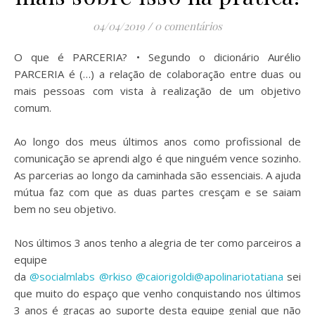
04/04/2019
/
0 comentários
O que é PARCERIA? • Segundo o dicionário Aurélio
PARCERIA é (…) a relação de colaboração entre duas ou
mais pessoas com vista à realização de um objetivo
comum.
⠀
Ao longo dos meus últimos anos como profissional de
comunicação se aprendi algo é que ninguém vence sozinho.
As parcerias ao longo da caminhada são essenciais. A ajuda
mútua faz com que as duas partes cresçam e se saiam
bem no seu objetivo.
⠀
Nos últimos 3 anos tenho a alegria de ter como parceiros a
equipe
da
@socialmlabs
@rkiso
@caiorigoldi
@apolinariotatiana
sei
que muito do espaço que venho conquistando nos últimos
3 anos é graças ao suporte desta equipe genial que não