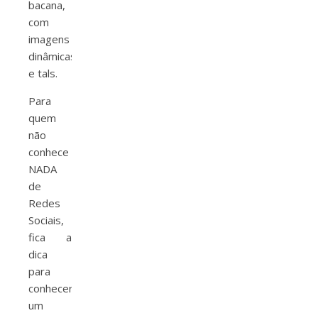
bacana,
com
imagens
dinâmicas
e tals.
Para
quem
não
conhece
NADA
de
Redes
Sociais,
fica a
dica
para
conhecer
um