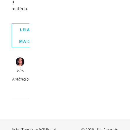
a
matéria.
LEIA
MAIS
Elis
Amâncio
Ashe Tema por
WP Royal
.
© 2026 - Elis Amancio