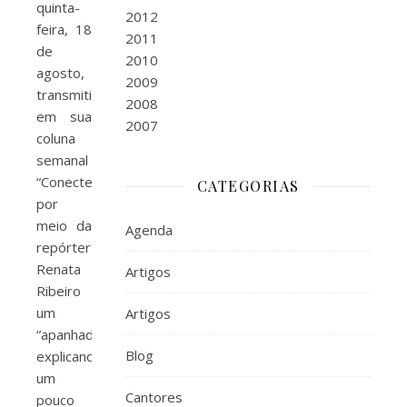
quinta-
2012
feira, 18
2011
de
2010
agosto,
2009
transmitiu
2008
em sua
2007
coluna
semanal
“Conecte”
CATEGORIAS
por
meio da
Agenda
repórter
Renata
Artigos
Ribeiro
um
Artigos
“apanhado”
Blog
explicando
um
Cantores
pouco