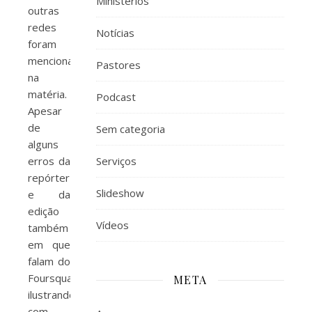
Ministérios
outras
redes
Notícias
foram
mencionadas
Pastores
na
matéria.
Podcast
Apesar
de
Sem categoria
alguns
erros da
Serviços
repórter
Slideshow
e da
edição
Vídeos
também
em que
falam do
Foursquare
META
ilustrando
com