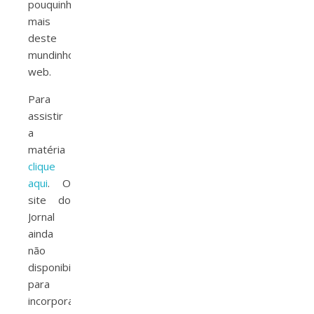
pouquinho
mais
deste
mundinho
web.
Para
assistir
a
matéria
clique
aqui
. O
site do
Jornal
ainda
não
disponibilizou
para
incorporar