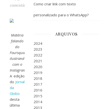
Como criar link com texto
comentários
personalizado para o WhatsApp?
ARQUIVOS
Matéria
falando
2024
do
2023
Foursquare,
2022
ilustrando
2021
com o
2020
Instagram.
2019
A edição
2018
do
Jornal
2017
da
2016
Globo
2015
desta
2014
última
2013