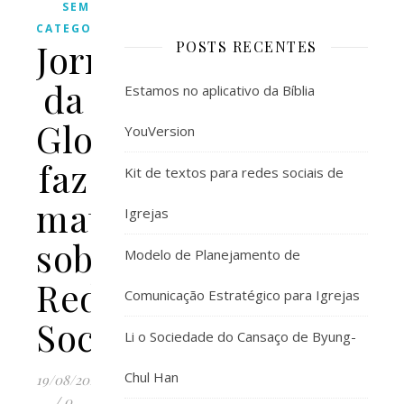
SEM
CATEGORIA
Jornal
POSTS RECENTES
da
Estamos no aplicativo da Bíblia
Globo
YouVersion
faz
Kit de textos para redes sociais de
matéria
Igrejas
sobre
Modelo de Planejamento de
Redes
Comunicação Estratégico para Igrejas
Sociais
Li o Sociedade do Cansaço de Byung-
Chul Han
19/08/2011
/
0