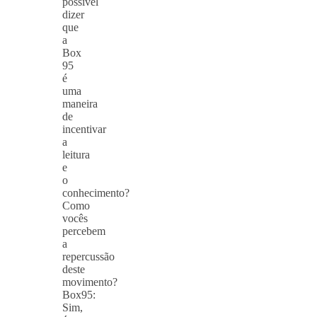
possível
dizer
que
a
Box
95
é
uma
maneira
de
incentivar
a
leitura
e
o
conhecimento?
Como
vocês
percebem
a
repercussão
deste
movimento?
Box95:
Sim,