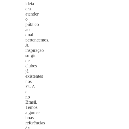
ideia
era
atender
o
público
ao
qual
pertencemos.
A
inspiração
surgiu
de
clubes
já
existentes
nos
EUA
e
no
Brasil.
Temos
algumas
boas
referências
de