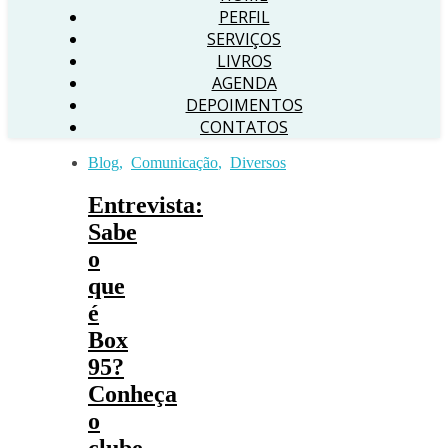
PERFIL
SERVIÇOS
LIVROS
AGENDA
DEPOIMENTOS
CONTATOS
Blog
,
Comunicação
,
Diversos
Entrevista:
Sabe
o
que
é
Box
95?
Conheça
o
clube