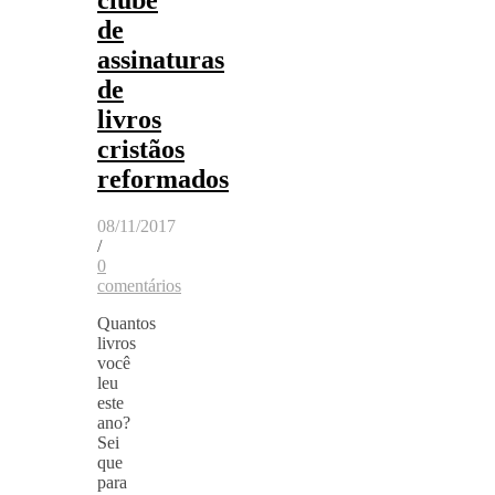
de
assinaturas
de
livros
cristãos
reformados
08/11/2017
/
0
comentários
Quantos
livros
você
leu
este
ano?
Sei
que
para