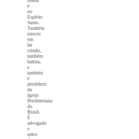
Bahia
e
no
Espírito
Santo.
Também
nasceu
em
lar
cristão,
também
batista,
e
também
é
presbítero
da
Igreja
Presbiteriana
do
Brasil.
É
advogado
e
antes