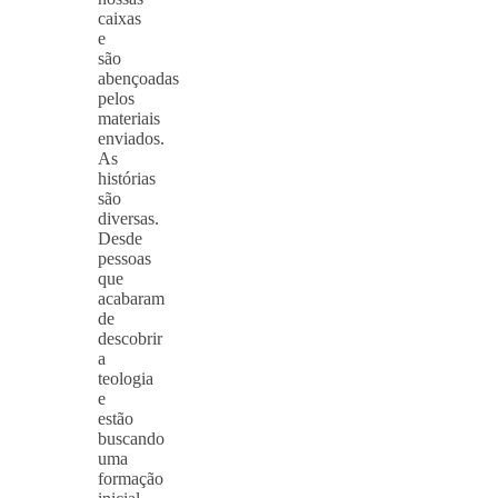
caixas
e
são
abençoadas
pelos
materiais
enviados.
As
histórias
são
diversas.
Desde
pessoas
que
acabaram
de
descobrir
a
teologia
e
estão
buscando
uma
formação