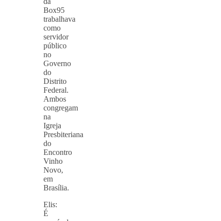
da
Box95
trabalhava
como
servidor
público
no
Governo
do
Distrito
Federal.
Ambos
congregam
na
Igreja
Presbiteriana
do
Encontro
Vinho
Novo,
em
Brasília.
Elis:
É