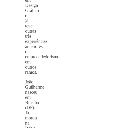
em
Design
Gráfico
e
já
teve
outras
três
experiências
anteriores
de
empreendedorismo
em
outros
ramos.
João
Guilherme
nasceu
em
Brasília
(DF).
Já
morou
na