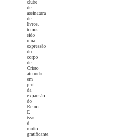
clube
de
assinatura
de
livros,
temos
sido
uma
expressão
do
corpo
de
Cristo
atuando
em
prol
da
expansão
do
Reino.
E
isso
é
muito
gratificante.