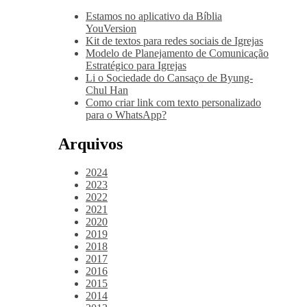
Estamos no aplicativo da Bíblia
YouVersion
Kit de textos para redes sociais de Igrejas
Modelo de Planejamento de Comunicação
Estratégico para Igrejas
Li o Sociedade do Cansaço de Byung-
Chul Han
Como criar link com texto personalizado
para o WhatsApp?
Arquivos
2024
2023
2022
2021
2020
2019
2018
2017
2016
2015
2014