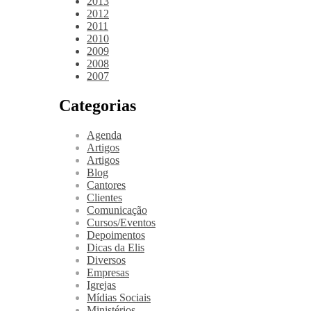
2013
2012
2011
2010
2009
2008
2007
Categorias
Agenda
Artigos
Artigos
Blog
Cantores
Clientes
Comunicação
Cursos/Eventos
Depoimentos
Dicas da Elis
Diversos
Empresas
Igrejas
Mídias Sociais
Ministérios