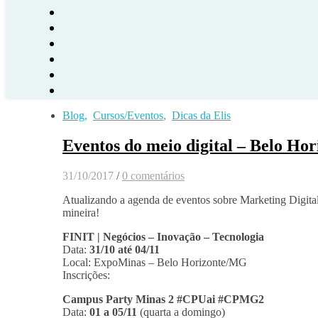
Blog
,
Cursos/Eventos
,
Dicas da Elis
Eventos do meio digital – Belo Ho
31/10/2017
/
0 comentários
Atualizando a agenda de eventos sobre Marketing Digital
mineira!
FINIT | Negócios – Inovação – Tecnologia
Data:
31/10 até 04/11
Local: ExpoMinas – Belo Horizonte/MG
Inscrições:
Campus Party Minas 2 #CPUai #CPMG2
Data:
01 a 05/11
(quarta a domingo)