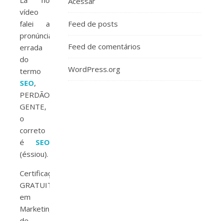
Lá no
Acessar
vídeo
falei a
Feed de posts
pronúncia
Feed de comentários
errada
do
WordPress.org
termo
SEO
,
PERDÃOOOO
GENTE,
o
correto
é
SEO
(éssiou).
Certificação
GRATUITA
em
Marketing
de