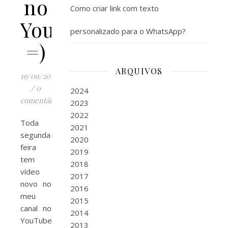
no
Como criar link com texto
YouTube
personalizado para o WhatsApp?
=)
ARQUIVOS
19/09/2016
/
0
2024
comentários
2023
2022
Toda
2021
segunda-
2020
feira
2019
tem
2018
vídeo
2017
novo no
2016
meu
2015
canal no
2014
YouTube
2013