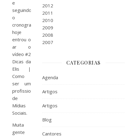
e
2012
seguindo
2011
o
2010
cronograma,
2009
hoje
2008
entrou o
2007
ar o
vídeo #2
Dicas da
CATEGORIAS
Elis |
Como
Agenda
ser um
profissional
Artigos
de
Mídias
Artigos
Sociais.
Blog
Muita
gente
Cantores