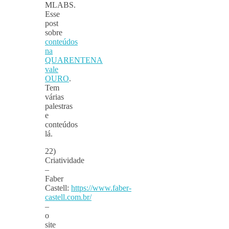
MLABS.
Esse
post
sobre
conteúdos
na
QUARENTENA
vale
OURO
.
Tem
várias
palestras
e
conteúdos
lá.
22)
Criatividade
–
Faber
Castell:
https://www.faber-
castell.com.br/
–
o
site