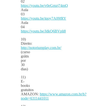
02
https://
youtu.be/v0eGmzj74mQ
Aula
03
https://
youtu.be/iqoy7A09fRY
Aula
04
https://
youtu.be/JdkQ6BVpli8
10)
Direito:
http://notoriumplay.com.br/
(curso
grátis
por
30
dias)
11)
E-
books
gratuitos
AMAZON:
https://www.amazon.com.br/b?
node=6311441011