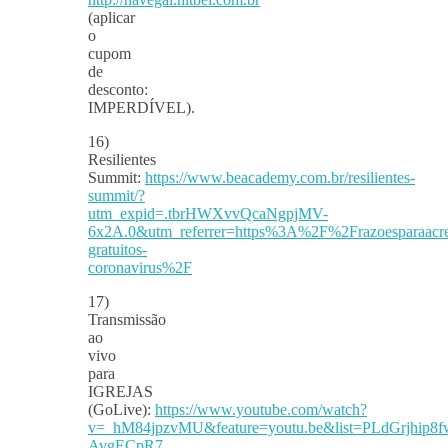
(aplicar
o
cupom
de
desconto:
IMPERDÍVEL).
16)
Resilientes
Summit:
https://www.beacademy.com.br/resilientes-
summit/?
utm_expid=.tbrHWXvvQcaNgpjMV-
6x2A.0&utm_referrer=https%3A%2F%2Frazoesparaacre
gratuitos-
coronavirus%2F
17)
Transmissão
ao
vivo
para
IGREJAS
(GoLive):
https://www.youtube.com/watch?
v=_hM84jpzvMU&feature=youtu.be&list=PLdGrjh
AvgECpR7