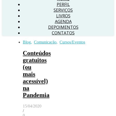
PERFIL
SERVIÇOS
LIVROS
AGENDA
DEPOIMENTOS
CONTATOS
Blog
,
Comunicação
,
Cursos/Eventos
Conteúdos
gratuitos
(ou
mais
acessível)
na
Pandemia
15/04/2020
/
0