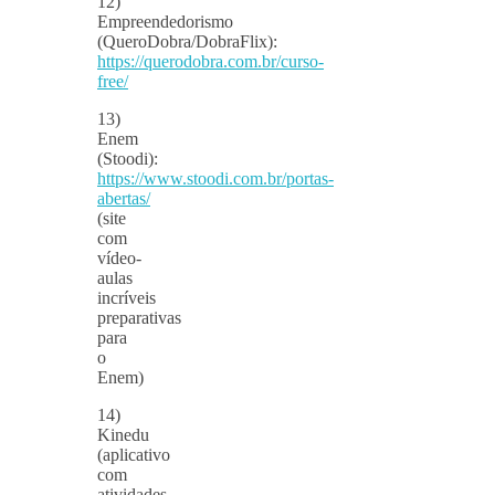
12)
Empreendedorismo
(QueroDobra/DobraFlix):
https://querodobra.com.br/curso-
free/
13)
Enem
(Stoodi):
https://www.stoodi.com.br/portas-
abertas/
(site
com
vídeo-
aulas
incríveis
preparativas
para
o
Enem)
14)
Kinedu
(aplicativo
com
atividades