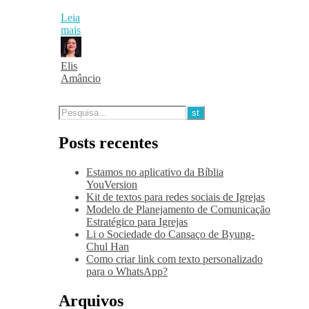
Leia
mais
Elis
Amâncio
Posts recentes
Estamos no aplicativo da Bíblia
YouVersion
Kit de textos para redes sociais de Igrejas
Modelo de Planejamento de Comunicação
Estratégico para Igrejas
Li o Sociedade do Cansaço de Byung-
Chul Han
Como criar link com texto personalizado
para o WhatsApp?
Arquivos