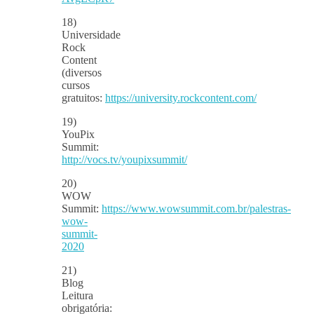
18)
Universidade
Rock
Content
(diversos
cursos
gratuitos:
https://university.rockcontent.com/
19)
YouPix
Summit:
http://vocs.tv/youpixsummit/
20)
WOW
Summit:
https://www.wowsummit.com.br/palestras-
wow-
summit-
2020
21)
Blog
Leitura
obrigatória: