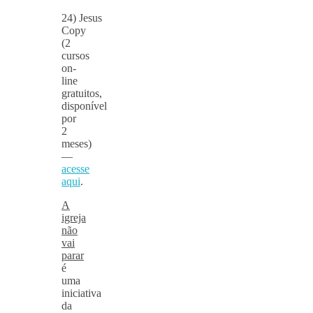
24) Jesus
Copy
(2
cursos
on-
line
gratuitos,
disponível
por
2
meses)
—
acesse
aqui
.
A
igreja
não
vai
parar
é
uma
iniciativa
da