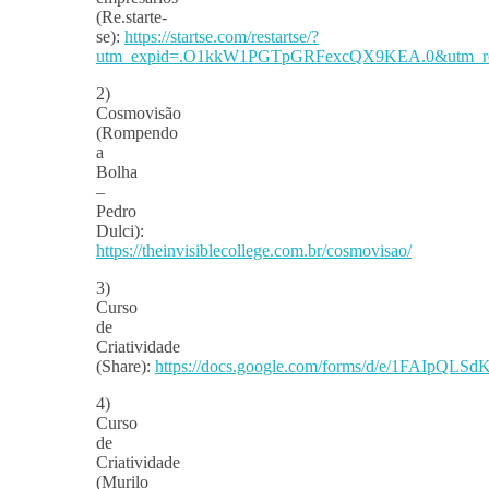
(Re.starte-
se):
https://startse.com/restartse/?
utm_expid=.O1kkW1PGTpGRFexcQX9KEA.0&utm_ref
2)
Cosmovisão
(Rompendo
a
Bolha
–
Pedro
Dulci):
https://theinvisiblecollege.com.br/cosmovisao/
3)
Curso
de
Criatividade
(Share):
https://docs.google.com/forms/d/e/1FAIp
4)
Curso
de
Criatividade
(Murilo