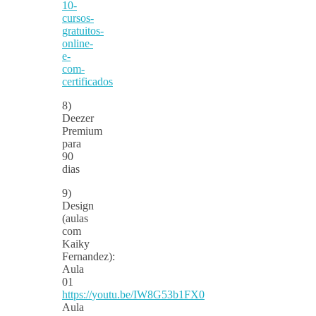
10-
cursos-
gratuitos-
online-
e-
com-
certificados
8)
Deezer
Premium
para
90
dias
9)
Design
(aulas
com
Kaiky
Fernandez):
Aula
01
https://
youtu.be/IW8G53b1FX0
Aula