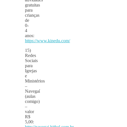
gratuitas
para
crianças
de
0-
4
anos:
https://www.kinedu.com/
15)
Redes
Sociais
para
Igrejas
e
Ministérios
–
Navegaí
(aulas
comigo)
–
valor
R$
5,00:
http://navegai.hitbel.com.br