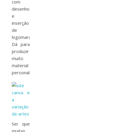
com
desenhos
e
inserção
de
logomarcas.
Dá para
produzir
muito
material
personalizado.
Sei que
muitas