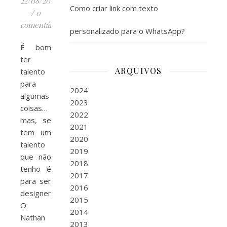
22/08/2016
Como criar link com texto
/
0
comentários
personalizado para o WhatsApp?
É bom
ter
ARQUIVOS
talento
para
2024
algumas
2023
coisas…
2022
mas, se
2021
tem um
2020
talento
2019
que não
2018
tenho é
2017
para ser
2016
designer.
2015
O
2014
Nathan
2013