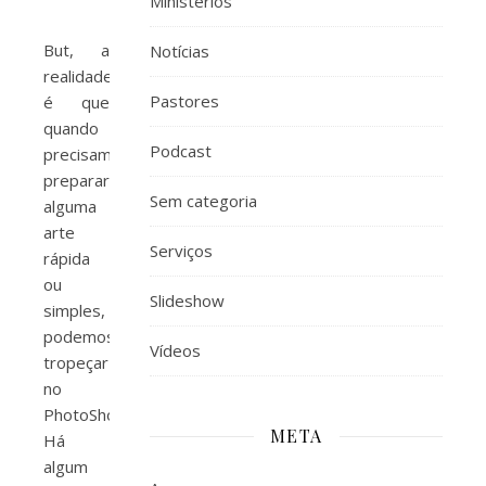
Ministérios
But, a
Notícias
realidade
Pastores
é que
quando
Podcast
precisamos
preparar
Sem categoria
alguma
arte
Serviços
rápida
ou
Slideshow
simples,
podemos
Vídeos
tropeçar
no
PhotoShop.
META
Há
algum