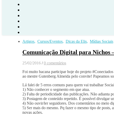
Artigos
,
Cursos/Eventos
,
Dicas da Elis
,
Mídias Sociais
Comunicação Digital para Nichos
25/02/2016
/
0 comentários
Foi muito bacana participar hoje do projeto #Conectados
ao mestre Gutenberg Almeida pelo convite! Papeamos so
Lá falei de 5 erros comuns para quem vai trabalhar Soc
1) Não conhecer o segmento em que atua.
2) Falta de periodicidade das publicações. Não adianta p
3) Postagem de conteúdo repetido. É possível divulgar 
4) Não ouvir/ler seguidores. Dos comentários no meio dig
5) Ser mais do mesmo. Pq fazer o mesmo tipo de posts, 
novas ações.