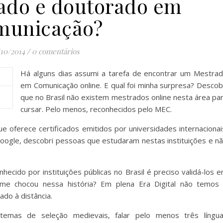
ado e doutorado em
municação?
/10/2014
/
0 comentários
Há alguns dias assumi a tarefa de encontrar um Mestra
em Comunicação online. E qual foi minha surpresa? Descob
que no Brasil não existem mestrados online nesta área pa
cursar. Pelo menos, reconhecidos pelo MEC.
ue oferece certificados emitidos por universidades internacionai
oogle, descobri pessoas que estudaram nestas instituições e n
cido por instituições públicas no Brasil é preciso validá-los 
me chocou nessa história? Em plena Era Digital não temos
do à distância.
temas de seleção medievais, falar pelo menos três língu