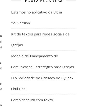
POSTS RECENTES
Estamos no aplicativo da Bíblia
YouVersion
Kit de textos para redes sociais de
do
ri
Igrejas
ra
Modelo de Planejamento de
s.
Comunicação Estratégico para Igrejas
ão
Li o Sociedade do Cansaço de Byung-
em
Chul Han
 a
Como criar link com texto
as