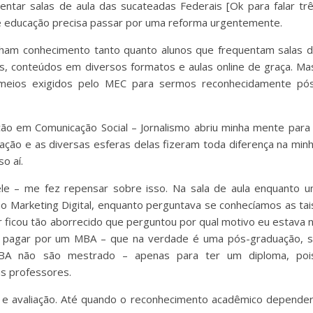
entar salas de aula das sucateadas Federais [Ok para falar tr
e educação precisa passar por uma reforma urgentemente.
nham conhecimento tanto quanto alunos que frequentam salas 
s, conteúdos em diversos formatos e aulas online de graça. Ma
 meios exigidos pelo MEC para sermos reconhecidamente pó
ão em Comunicação Social – Jornalismo abriu minha mente para
cação e as diversas esferas delas fizeram toda diferença na min
o aí.
ele – me fez repensar sobre isso. Na sala de aula enquanto 
 Marketing Digital, enquanto perguntava se conhecíamos as tai
 ficou tão aborrecido que perguntou por qual motivo eu estava 
 ia pagar por um MBA – que na verdade é uma pós-graduação, 
A não são mestrado – apenas para ter um diploma, poi
s professores.
 e avaliação. Até quando o reconhecimento acadêmico depende