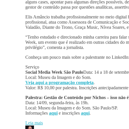
alguns cases, apontar para algumas direções possíveis,
gestor de conteúdo passa por questões analíticas, asser
Elis Amâncio trabalha profissionalmente no meio digital 
profissional, atua como Assessora de Comunicação e So
Valadão, Diante do Trono, Graça Music, Nívea Soares, en
“Tenho estudado e direcionado minha carreira para falar
Week, um evento que é realizado em outras cidades do 
privilégio”, comenta a jornalista.
Conheça um pouco mais sobre a palestrante no LinkedIn
Serviço
Social Media Week São Paulo
Data: 14 a 18 de setembr
Local: Museu da Imagem e do Som.
Veja aqui a programação completa
.
Valor: R$ 10,00 por palestra. Inscrições antecipadamente
Palestra: Gestão de Conteúdo por Nichos – isso não é 
Data: 14/09, segunda-feira, às 19h.
Local: Museu da Imagem e do Som. São Paulo/SP.
Informações
aqui
e inscrições
aqui
.
Leia mais