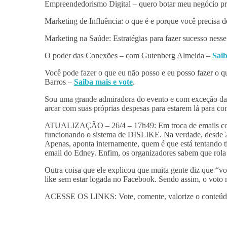
Empreendedorismo Digital – quero botar meu negócio p
Marketing de Influência: o que é e porque você precisa 
Marketing na Saúde: Estratégias para fazer sucesso ne
O poder das Conexões – com Gutenberg Almeida –
Saib
Você pode fazer o que eu não posso e eu posso fazer o 
Barros –
Saiba mais e vote
.
Sou uma grande admiradora do evento e com exceção da M
arcar com suas próprias despesas para estarem lá para c
ATUALIZAÇÃO – 26/4 – 17h49: Em troca de emails com
funcionando o sistema de DISLIKE. Na verdade, desde 201
Apenas, aponta internamente, quem é que está tentando t
email do Edney. Enfim, os organizadores sabem que ro
Outra coisa que ele explicou que muita gente diz que “vo
like sem estar logada no Facebook. Sendo assim, o voto
ACESSE OS LINKS: Vote, comente, valorize o conteúdo d