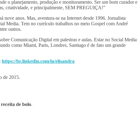
 desde o planejamento, produção e monitoramento. Ser um bom curador e
tivas, criatividade, e principalmente, SEM PREGUIÇA!”
há nove anos. Mas, aventura-se na Internet desde 1996. Jornalista
cial Media. Tem no currículo trabalhos no meio Gospel com André
tre outros.
 sobre Comunicação Digital em palestras e aulas. Estar no Social Media
mundo como Miami, Paris, Londres, Santiago é de fato um grande
:
https://br.linkedin.com/in/elisandra
o de 2015.
receita de bolo
.