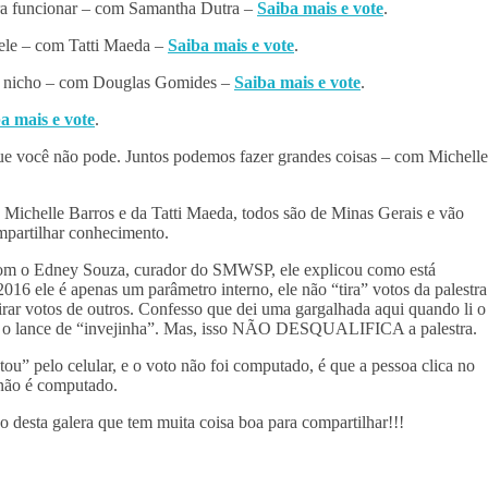
ra funcionar – com Samantha Dutra –
Saiba mais e vote
.
dele – com Tatti Maeda –
Saiba mais e vote
.
sse nicho – com Douglas Gomides –
Saiba mais e vote
.
a mais e vote
.
que você não pode. Juntos podemos fazer grandes coisas – com Michelle
ichelle Barros e da Tatti Maeda, todos são de Minas Gerais e vão
ompartilhar conhecimento.
 o Edney Souza, curador do SMWSP, ele explicou como está
6 ele é apenas um parâmetro interno, ele não “tira” votos da palestra
irar votos de outros. Confesso que dei uma gargalhada aqui quando li o
la o lance de “invejinha”. Mas, isso NÃO DESQUALIFICA a palestra.
tou” pelo celular, e o voto não foi computado, é que a pessoa clica no
 não é computado.
esta galera que tem muita coisa boa para compartilhar!!!