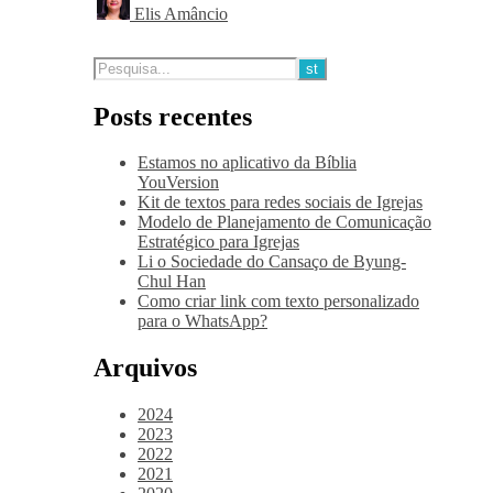
Elis Amâncio
Posts recentes
Estamos no aplicativo da Bíblia
YouVersion
Kit de textos para redes sociais de Igrejas
Modelo de Planejamento de Comunicação
Estratégico para Igrejas
Li o Sociedade do Cansaço de Byung-
Chul Han
Como criar link com texto personalizado
para o WhatsApp?
Arquivos
2024
2023
2022
2021