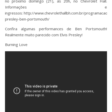
no próximo domingo (21), às 20h, no Chevrolet Hall.
Informações e
ingressos: http://www.chevrolethallbh.com.br/programacao/el
presley-ben-portsmouth/
Confira algumas performances de Ben Portsmouth!
Realmente muito parecido com Elvis Presley!
Burning Love