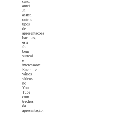
caso,
amei.
Já
assisti
outros
tipos
de
apresentações
bacanas,
este
foi
bem
surreal
e
interessante.
Encontrei
vários
vídeos
no
You
Tube
com
trechos
da
apresentação,