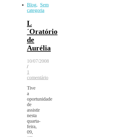
Blog
,
Sem
categoria
L
´Oratório
de
Aurélia
10/07/2008
/
1
comentário
Tive
a
oportunidade
de
assistir
nesta
quarta-
feira,
09,