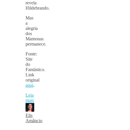
revela
Hildebrando.
Mas
a
alegria
dos
Mamonas
permanece.
Fonte:
Site
do
Fantástico.
Link
original
aqui
.
Leia
mais
Elis
Amâncio