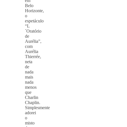
em
Belo
Horizonte,
o
espetáculo
“L
´Oratório
de
Aurélia”,
com
Aurélia
Thierrée,
neta
de
nada
mais
nada
menos
que
Charlin
Chaplin.
Simplesmente
adorei
o
misto