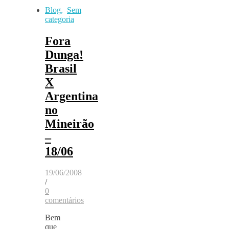
Blog
,
Sem
categoria
Fora
Dunga!
Brasil
X
Argentina
no
Mineirão
–
18/06
19/06/2008
/
0
comentários
Bem
que