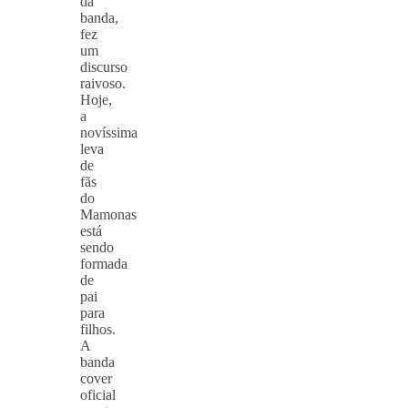
da
banda,
fez
um
discurso
raivoso.
Hoje,
a
novíssima
leva
de
fãs
do
Mamonas
está
sendo
formada
de
pai
para
filhos.
A
banda
cover
oficial