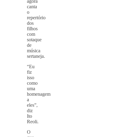
agora
canta
o
repertório
dos
filhos
com
sotaque
de
música
sertaneja.
“Eu
fiz
isso
como
uma
homenagem
a
eles”,
diz
Ito
Reoli.
O