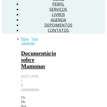
PERFIL
SERVIÇOS
LIVROS
AGENDA
DEPOIMENTOS
CONTATOS
Blog
,
Sem
categoria
Documentário
sobre
Mamonas
06/07/2009
/
0
comentários
Os
fãs
dos