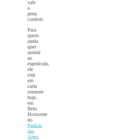
vale
a
pena
conferir.
Para
quem
ainda
quer
assistir
ao
espetáculo,
ele
está
em
carta
somente
hoje,
em
Belo
Horizonte
no
Palácio
das
Artes
.