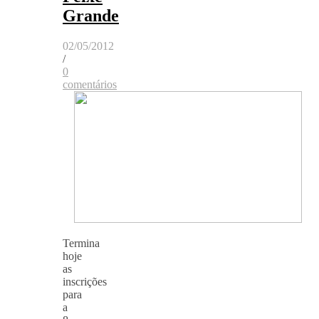
Grande
02/05/2012
/
0
comentários
Termina
hoje
as
inscrições
para
a