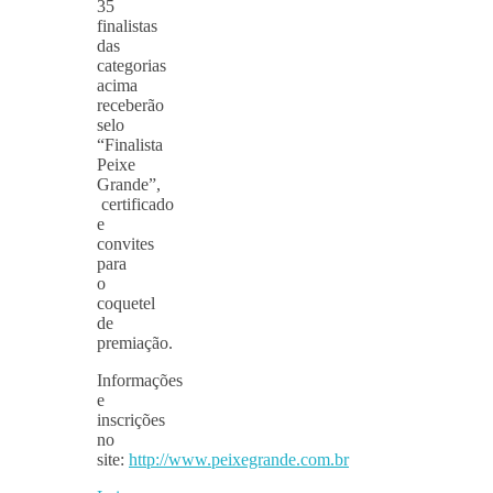
35
finalistas
das
categorias
acima
receberão
selo
“Finalista
Peixe
Grande”,
certificado
e
convites
para
o
coquetel
de
premiação.
Informações
e
inscrições
no
site:
http://www.peixegrande.com.br