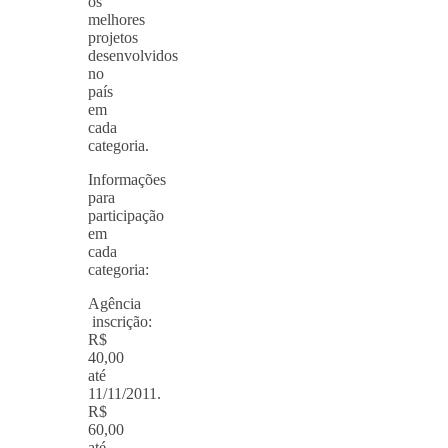
os
melhores
projetos
desenvolvidos
no
país
em
cada
categoria.
Informações
para
participação
em
cada
categoria:
Agência
inscrição:
R$
40,00
até
11/11/2011.
R$
60,00
até