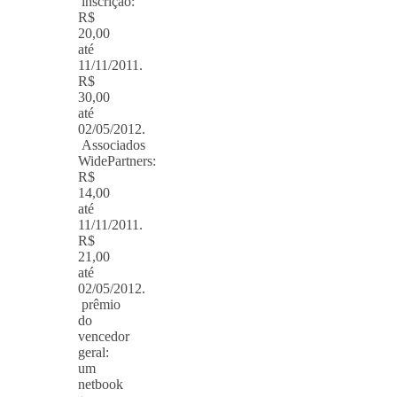
inscrição:
R$
20,00
até
11/11/2011.
R$
30,00
até
02/05/2012.
Associados
WidePartners:
R$
14,00
até
11/11/2011.
R$
21,00
até
02/05/2012.
prêmio
do
vencedor
geral:
um
netbook