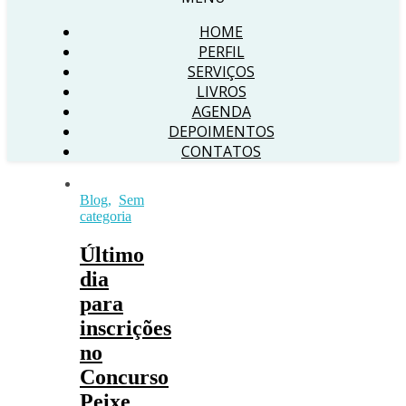
HOME
PERFIL
SERVIÇOS
LIVROS
AGENDA
DEPOIMENTOS
CONTATOS
Blog
,
Sem
categoria
Último
dia
para
inscrições
no
Concurso
Peixe