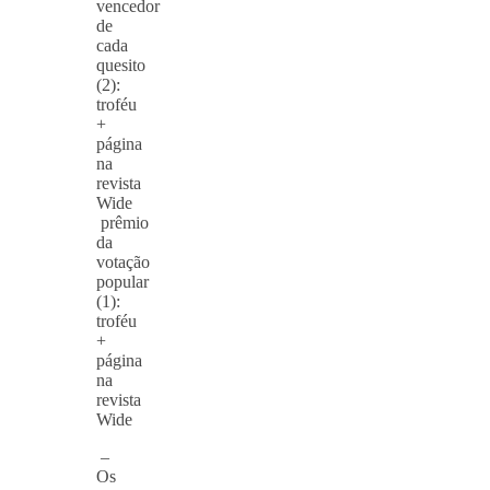
vencedor
de
cada
quesito
(2):
troféu
+
página
na
revista
Wide
prêmio
da
votação
popular
(1):
troféu
+
página
na
revista
Wide
–
Os