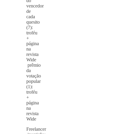
do
vencedor
de
cada
quesito
(7):
troféu
+
página
na
revista
Wide
prêmio
da
votação
popular
(1):
troféu
+
página
na
revista
Wide
Freelancer