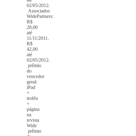
02/05/2012.
Associados
WidePartners:
R$
28,00
até
11/11/2011.
R$
42,00
até
02/05/2012.
prêmio
do
vencedor
geral:
iPad
+
troféu
+
página
na
revista
Wide
prêmio