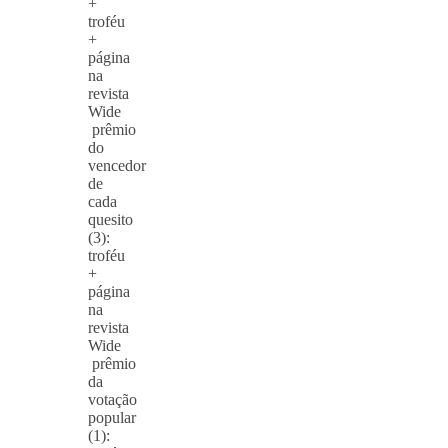
+
troféu
+
página
na
revista
Wide
prêmio
do
vencedor
de
cada
quesito
(3):
troféu
+
página
na
revista
Wide
prêmio
da
votação
popular
(1):