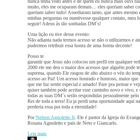
nunca tinha visto antes e de quem eu nunca mais ouvi fa
muito, eles me ocuparam demais… eles queriam saber c
queriam saber tudo! Assediaram tanto, que antes mesmo q
minhas perguntas ou mantivesse qualquer contato, meu h
seguir! Adeus às tão sonhadas DM´s!
Uma lição eu tive desse evento:
Não adianta nada termos acesso se não o utilizarmos e ai
pudermos retribuir essa honra de uma forma decente!
Posso te
garantir que Jesus não colocou um perfil em qualquer red
2000 ele me deu o maior dos acessos que alguém pode te
suprema, quando Ele rasgou de alto abaixo o véu do tem
acesso ao Pai! Um acesso honrado e honroso, maior que 
que me faz sentir especial e amado! Pare pra pensar e ve
quiser também pode aceitar esse caminho novo e vivo, e 
todas as suas DM´s serão respondidas pessoalmente 
Rei de toda a terra! Eu ja perdi uma oportunidade aqui na
perderia essa pra toda a eternidade!
Por
Nelson Agnoletto Jr
. Ele é pastor da Igreja do Eva
Rosana Agnoletto e pais de Neto e Giancarlo.
Leia mais