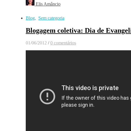
Elis Amâncio
Blog
,
Sem categoria
Blogagem coletiva: Dia de Evange
01/06/2012
/
0 comentários