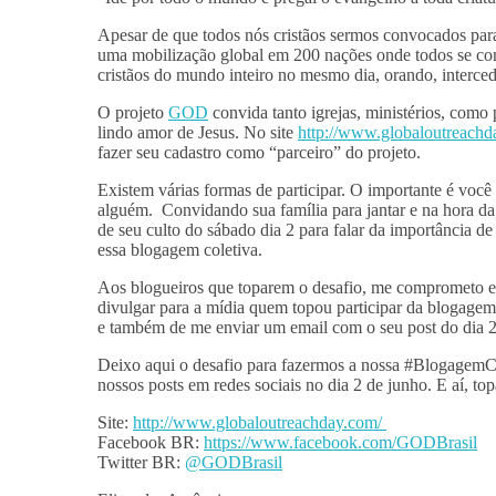
Apesar de que todos nós cristãos sermos convocados para 
uma mobilização global em 200 nações onde todos se co
cristãos do mundo inteiro no mesmo dia, orando, interce
O projeto
GOD
convida tanto igrejas, ministérios, como 
lindo amor de Jesus. No site
http://www.globaloutreachd
fazer seu cadastro como “parceiro” do projeto.
Existem várias formas de participar. O importante é você u
alguém. Convidando sua família para jantar e na hora da 
de seu culto do sábado dia 2 para falar da importância de
essa blogagem coletiva.
Aos blogueiros que toparem o desafio, me comprometo em 
divulgar para a mídia quem topou participar da blogage
e também de me enviar um email com o seu post do dia 2
Deixo aqui o desafio para fazermos a nossa #Blogagem
nossos posts em redes sociais no dia 2 de junho. E aí, top
Site:
http://www.globaloutreachday.com/
Facebook BR:
https://www.facebook.com/GODBrasil
Twitter BR:
@GODBrasil