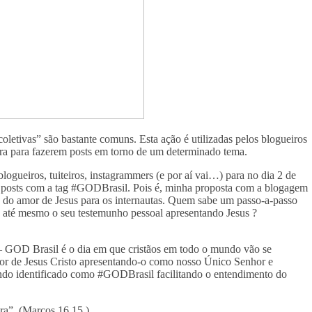
letivas” são bastante comuns. Esta ação é utilizadas pelos blogueiros
era para fazerem posts em torno de um determinado tema.
blogueiros, tuiteiros, instagrammers (e por aí vai…) para no dia 2 de
 posts com a tag #GODBrasil. Pois é, minha proposta com a blogagem
s do amor de Jesus para os internautas. Quem sabe um passo-a-passo
u até mesmo o seu testemunho pessoal apresentando Jesus ?
– GOD Brasil é o dia em que cristãos em todo o mundo vão se
mor de Jesus Cristo apresentando-o como nosso Único Senhor e
sendo identificado como #GODBrasil facilitando o entendimento do
ra”. (Marcos 16.15.)