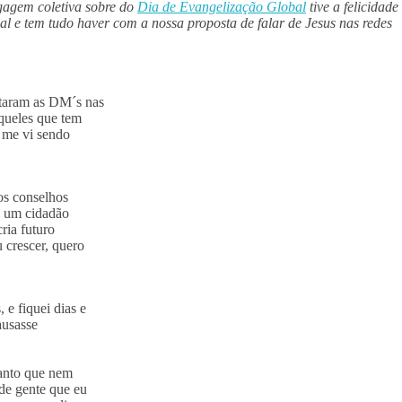
gagem coletiva sobre do
Dia de Evangelização Global
tive a felicidade
real e tem tudo haver com a nossa proposta de falar de Jesus nas redes
ntaram as DM´s nas
aqueles que tem
 me vi sendo
tos conselhos
e um cidadão
ria futuro
 crescer, quero
 e fiquei dias e
ausasse
tanto que nem
de gente que eu