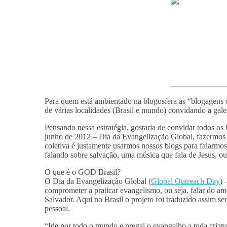
Para quem está ambientado na blogosfera as “blogagens co
de várias localidades (Brasil e mundo) convidando a gal
Pensando nessa estratégia, gostaria de convidar todos os 
junho de 2012 – Dia da Evangelização Global, fazermos
coletiva é justamente usarmos nossos blogs para falarmo
falando sobre salvação, uma música que fala de Jesus, o
O que é o GOD Brasil?
O Dia da Evangelização Global (
Global Outreach Day
) 
comprometer a praticar evangelismo, ou seja, falar do a
Salvador. Aqui no Brasil o projeto foi traduzido assim 
pessoal.
“Ide por todo o mundo e pregai o evangelho a toda criatu