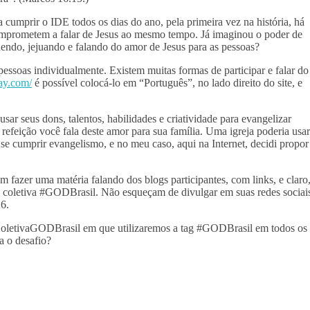
cumprir o IDE todos os dias do ano, pela primeira vez na história, há
mprometem a falar de Jesus ao mesmo tempo. Já imaginou o poder de
dendo, jejuando e falando do amor de Jesus para as pessoas?
pessoas individualmente. Existem muitas formas de participar e falar do
ay.com/
é possível colocá-lo em “Português”, no lado direito do site, e
sar seus dons, talentos, habilidades e criatividade para evangelizar
refeição você fala deste amor para sua família. Uma igreja poderia usar
 se cumprir evangelismo, e no meu caso, aqui na Internet, decidi propor
fazer uma matéria falando dos blogs participantes, com links, e claro
m coletiva #GODBrasil. Não esqueçam de divulgar em suas redes sociai
6.
ColetivaGODBrasil em que utilizaremos a tag #GODBrasil em todos os
a o desafio?