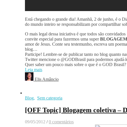
Está chegando o grande dia! Amanhã, 2 de junho, é o D
do mundo inteiro se responsabilizam por compartilhar sob
O mais legal dessa iniciativa é que todos são convidados
convite especial para fazermos uma super
BLOGAGEM
amor de Jesus. Conte seu testemunho, escreva um poema,
blog…
Participe! Lembre-se de publicar tanto no blog quanto na
Twitter mencione o @GODBrasil para podermos ajudá-lo a
Quer saber um pouco mais sobre o que é o GOD Brasil?
Leia mais
Elis Amâncio
Blog
,
Sem categoria
[OFF Topic] Blogagem coletiva – D
09/05/2012
/
0 comentários