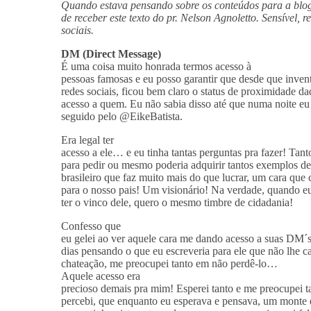
Quando estava pensando sobre os conteúdos para a blo
de receber este texto do pr. Nelson Agnoletto. Sensível, 
sociais.
DM (Direct Message)
É uma coisa muito honrada termos acesso à
pessoas famosas e eu posso garantir que desde que inve
redes sociais, ficou bem claro o status de proximidade d
acesso a quem. Eu não sabia disso até que numa noite eu
seguido pelo @EikeBatista.
Era legal ter
acesso a ele… e eu tinha tantas perguntas pra fazer! Tan
para pedir ou mesmo poderia adquirir tantos exemplos d
brasileiro que faz muito mais do que lucrar, um cara que c
para o nosso pais! Um visionário! Na verdade, quando eu
ter o vinco dele, quero o mesmo timbre de cidadania!
Confesso que
eu gelei ao ver aquele cara me dando acesso a suas DM´s,
dias pensando o que eu escreveria para ele que não lhe c
chateação, me preocupei tanto em não perdê-lo…
Aquele acesso era
precioso demais pra mim! Esperei tanto e me preocupei 
percebi, que enquanto eu esperava e pensava, um monte 