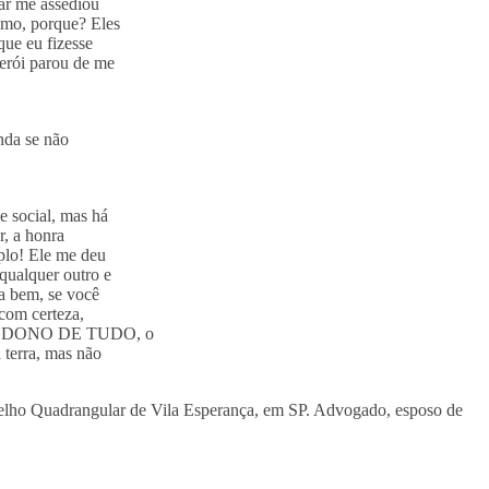
lar me assediou
omo, porque? Eles
ue eu fizesse
erói parou de me
nda se não
e social, mas há
r, a honra
plo! Ele me deu
qualquer outro e
ja bem, se você
com certeza,
pelo DONO DE TUDO, o
 terra, mas não
ngelho Quadrangular de Vila Esperança, em SP. Advogado, esposo de