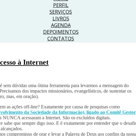
PERFIL
SERVIÇOS
LIVROS
AGENDA
DEPOIMENTOS
CONTATOS
cesso à Internet
, é sem dúvidas uma ótima ferramenta para levarmos a mensagem do
recisamos dos impactos missionários, evangelísticos, de sustentar os
ro, mas, em oração).
uem as ações off-line? Exatamente por causa de pesquisas como
nvolvimento da Sociedade da Informação), ligado ao Comitê Gestor
os NUNCA acessaram a Internet. São os excluídos digitais.
ce sabe que sempre digo isso. E é exatamente por entender que o desafi
o alcançados.
mos compromisso de orar e levar a Palavra de Deus aos confins da noss