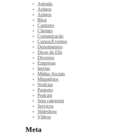
Agenda
Artigos
Artigos
Blog
Cantores
Clientes
Comunicação
Cursos/Eventos
Depoimentos
Dicas da Elis
Diversos
Empresas
Igrejas
Mídias Sociais
Ministérios
Notícias
Pastores
Podcast
Sem categoria
Serviços
Slideshow
Vídeos
Meta