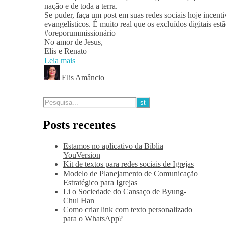
nação e de toda a terra.
Se puder, faça um post em suas redes sociais hoje incen
evangelísticos. É muito real que os excluídos digitais est
#oreporummissionário
No amor de Jesus,
Elis e Renato
Leia mais
Elis Amâncio
Posts recentes
Estamos no aplicativo da Bíblia
YouVersion
Kit de textos para redes sociais de Igrejas
Modelo de Planejamento de Comunicação
Estratégico para Igrejas
Li o Sociedade do Cansaço de Byung-
Chul Han
Como criar link com texto personalizado
para o WhatsApp?