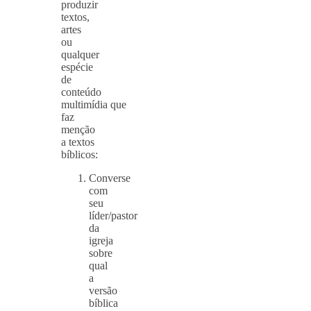
produzir
textos,
artes
ou
qualquer
espécie
de
conteúdo
multimídia que
faz
menção
a textos
bíblicos:
Converse
com
seu
líder/pastor
da
igreja
sobre
qual
a
versão
bíblica