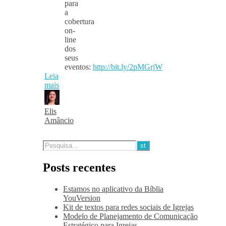
para
a
cobertura
on-
line
dos
seus
eventos:
http://bit.ly/2pMGrjW
Leia
mais
Elis
Amâncio
Posts recentes
Estamos no aplicativo da Bíblia
YouVersion
Kit de textos para redes sociais de Igrejas
Modelo de Planejamento de Comunicação
Estratégico para Igrejas