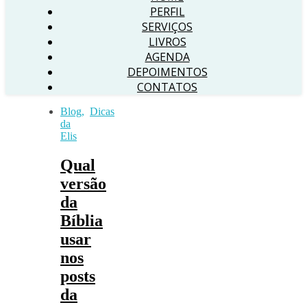
PERFIL
SERVIÇOS
LIVROS
AGENDA
DEPOIMENTOS
CONTATOS
Blog
,
Dicas
da
Elis
Qual
versão
da
Bíblia
usar
nos
posts
da