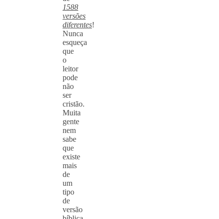
1588
versões
diferentes
!
Nunca
esqueça
que
o
leitor
pode
não
ser
cristão.
Muita
gente
nem
sabe
que
existe
mais
de
um
tipo
de
versão
bíblica.