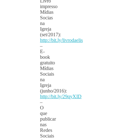
Livro
impresso
Mídias
Socias
na
Igreja
(set/2017):
http://bit.ly/livrodaelis
–
E-
book
gratuito
Mídias
Sociais
na
Igreja
(junho/2016):
http://bit.ly/29qyXID
–
O
que
publicar
nas
Redes
Sociais