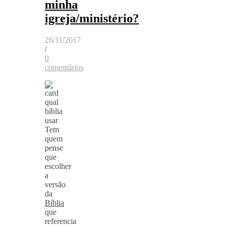
minha
igreja/ministério?
26/11/2017
/
0
comentários
Tem
quem
pense
que
escolher
a
versão
da
Bíblia
que
referencia