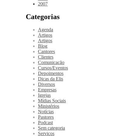
2007
Categorias
Agenda
Artigos
Artigos
Blog
Cantores
Clientes
Comunicação
Cursos/Eventos
Depoimentos
Dicas da Elis
Diversos
Empresas
Igrejas
Mídias Sociais
Ministérios
Notícias
Pastores
Podcast
Sem categoria
Serviços