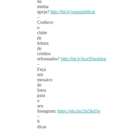
da
minha
igreja?
http://bit.ly/oquepublicar
–
Conhece
o
clube
de
leitura
de
cristãos
reformados?
http://bit.ly/box95noblog
–
Faça
um
mosaico
de
fotos
para
o
seu
Instagram:
https://glo.bo/2m5krQn
–
9
dicas