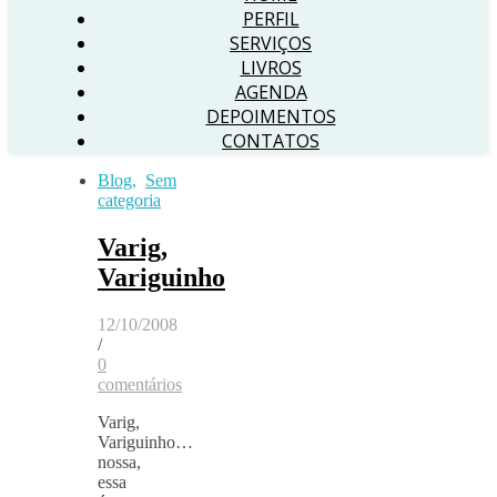
PERFIL
SERVIÇOS
LIVROS
AGENDA
DEPOIMENTOS
CONTATOS
Blog
,
Sem
categoria
Varig,
Variguinho
12/10/2008
/
0
comentários
Varig,
Variguinho…
nossa,
essa