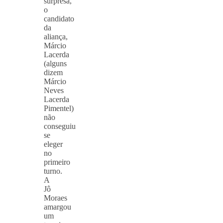
surpresa,
o
candidato
da
aliança,
Márcio
Lacerda
(alguns
dizem
Márcio
Neves
Lacerda
Pimentel)
não
conseguiu
se
eleger
no
primeiro
turno.
A
Jô
Moraes
amargou
um