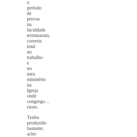
o
período
de
provas
na
faculdade
terminaram,
correria
total
no
trabalho
e
no
meu
ministério
na
Igreja
onde
congrego…
rsrsrs.
Tenho
produzido
bastante,
acho