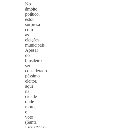
No
âmbito
político,
estou
surpresa
com
as
eleições
municipais.
Apesar
do
brasileiro
ser
considerado
péssimo
eleitor,
aqui
na
cidade
onde
moro,
e
voto
(Santa
Luzia/MG),