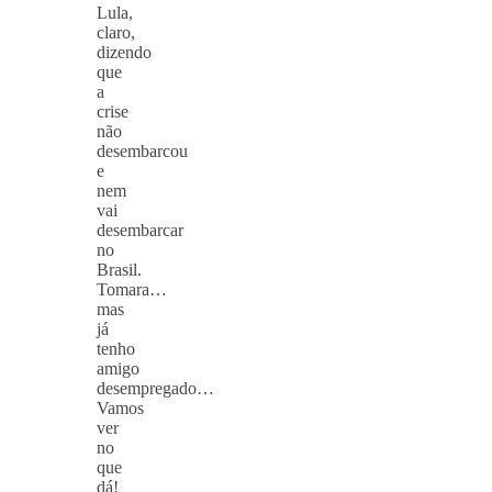
Lula,
claro,
dizendo
que
a
crise
não
desembarcou
e
nem
vai
desembarcar
no
Brasil.
Tomara…
mas
já
tenho
amigo
desempregado…
Vamos
ver
no
que
dá!