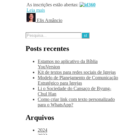
As inscrições estão abertas:
Leia mais
Elis Amâncio
Posts recentes
Estamos no aplicativo da Bíblia
YouVersion
Kit de textos para redes sociais de Igrejas
Modelo de Planejamento de Comunicação
Estratégico para Igrejas
Li o Sociedade do Cansaço de Byung-
Chul Han
Como criar link com texto personalizado
para o WhatsApp?
Arquivos
2024