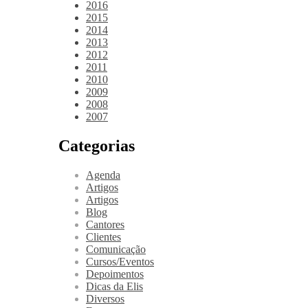
2016
2015
2014
2013
2012
2011
2010
2009
2008
2007
Categorias
Agenda
Artigos
Artigos
Blog
Cantores
Clientes
Comunicação
Cursos/Eventos
Depoimentos
Dicas da Elis
Diversos