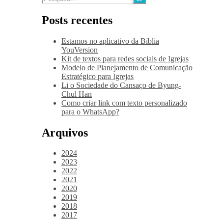
Posts recentes
Estamos no aplicativo da Bíblia
YouVersion
Kit de textos para redes sociais de Igrejas
Modelo de Planejamento de Comunicação
Estratégico para Igrejas
Li o Sociedade do Cansaço de Byung-
Chul Han
Como criar link com texto personalizado
para o WhatsApp?
Arquivos
2024
2023
2022
2021
2020
2019
2018
2017