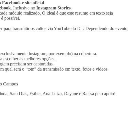
no
Facebook
e
site oficial
.
ebook
. Inclusive no
Instagram Stories
.
cada módulo realizado. O ideal é que este resumo em texto seja
é possível.
r para transmitir os cultos via YouTube do DT. Dependendo do evento
 exclusivamente Instagram, por exemplo) na cobertura.
a escolher as melhores opções.
magem precisam ser capturadas.
m qual será o “tom” da transmissão em texto, fotos e vídeos.
ulo Campos
nda, Sara Dias, Esther, Ana Luiza, Dayane e Raissa pelo apoio!