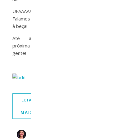
UFAAAAAA!
Falamos
à beça!
Até a
próxima
gente!
LEIA
MAIS