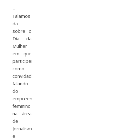
–
Falamos
da
sobre o
Dia da
Mulher
em que
participei
como
convidada
falando
do
empreendedorismo
feminino
na área
de
Jornalismo
e