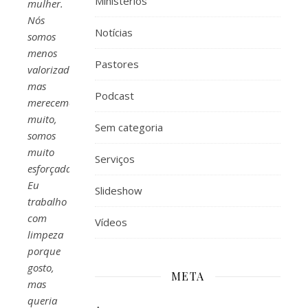
Ministérios
mulher.
Nós
Notícias
somos
menos
Pastores
valorizadas,
mas
Podcast
merecemos
muito,
Sem categoria
somos
muito
Serviços
esforçadas.
Eu
Slideshow
trabalho
com
Vídeos
limpeza
porque
gosto,
META
mas
queria