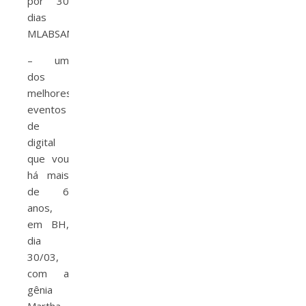
por 30
dias
MLABSAMANCIO);
–
um
dos
melhores
eventos
de
digital
que vou
há mais
de 6
anos,
em BH,
dia
30/03,
com a
gênia