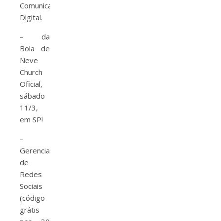
Comunicação
Digital.
–
da
Bola de
Neve
Church
Oficial​,
sábado
11/3,
em SP!
–
Gerenciador
de
Redes
Sociais
(código
grátis