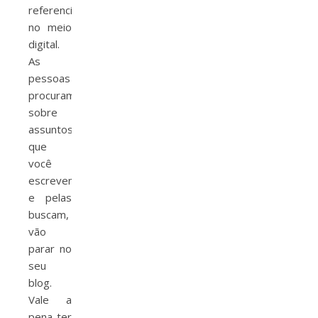
referencia
no meio
digital.
As
pessoas
procuram
sobre
assuntos
que
você
escrevem
e pelas
buscam,
vão
parar no
seu
blog.
Vale a
pena ter