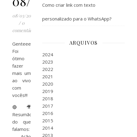
08/03/2017
Como criar link com texto
08/03/2017
personalizado para o WhatsApp?
/
0
comentários
ARQUIVOS
Genteeeeeee!
Foi
2024
ótimo
2023
fazer
2022
mais um
2021
ao vivo
2020
com
2019
vocês!!!
2018
2017
🔴🎥
2016
Resumão
2015
do que
2014
falamos:
2013
– Ação