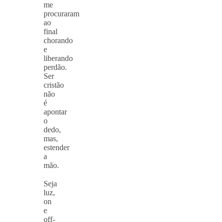
me
procuraram
ao
final
chorando
e
liberando
perdão.
Ser
cristão
não
é
apontar
o
dedo,
mas,
estender
a
mão.
⠀
Seja
luz,
on
e
off-