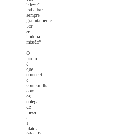
“devo”
trabalhar
sempre
gratuitamente
por
ser
“minha
missão”.
⠀
O
ponto
é
que
comecei
a
compartilhar
com
os
colegas
de
mesa
e
a
plateia
(cheia!)