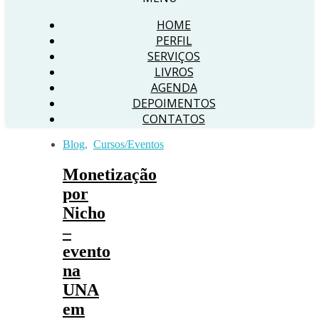
HOME
PERFIL
SERVIÇOS
LIVROS
AGENDA
DEPOIMENTOS
CONTATOS
Blog
,
Cursos/Eventos
Monetização
por
Nicho
–
evento
na
UNA
em