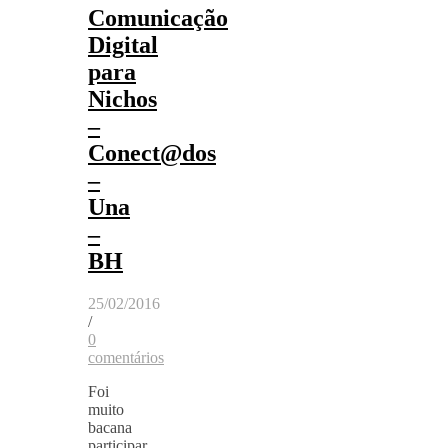
Comunicação
Digital
para
Nichos
–
Conect@dos
–
Una
–
BH
25/02/2016
/
0
comentários
Foi
muito
bacana
participar