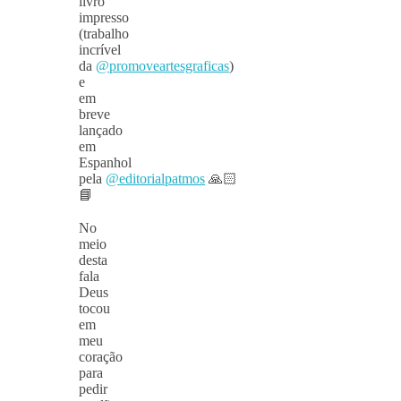
livro
impresso
(trabalho
incrível
da
@promoveartesgraficas
)
e
em
breve
lançado
em
Espanhol
pela
@editorialpatmos
🙏🏻
📘
⠀
No
meio
desta
fala
Deus
tocou
em
meu
coração
para
pedir