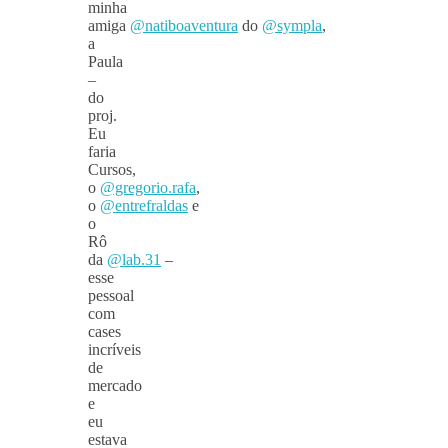
minha
amiga
@natiboaventura
do
@sympla
,
a
Paula
–
do
proj.
Eu
faria
Cursos,
o
@gregorio.rafa
,
o
@entrefraldas
e
o
Rô
da
@lab.31
–
esse
pessoal
com
cases
incríveis
de
mercado
e
eu
estava