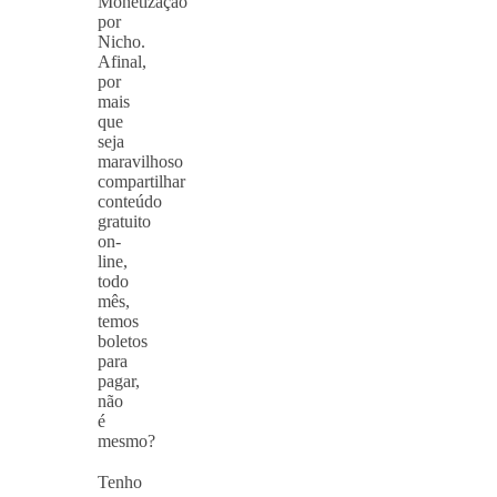
Monetização
por
Nicho.
Afinal,
por
mais
que
seja
maravilhoso
compartilhar
conteúdo
gratuito
on-
line,
todo
mês,
temos
boletos
para
pagar,
não
é
mesmo?
⠀
Tenho