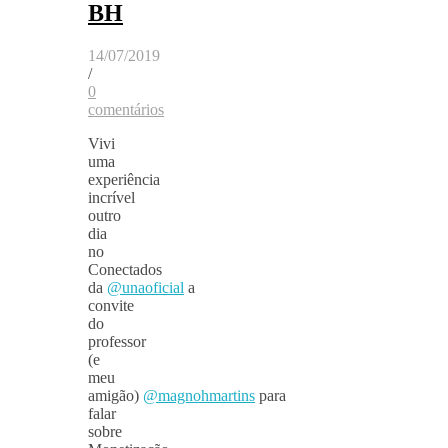
BH
14/07/2019
/
0
comentários
Vivi
uma
experiência
incrível
outro
dia
no
Conectados
da
@unaoficial
a
convite
do
professor
(e
meu
amigão)
@magnohmartins
para
falar
sobre