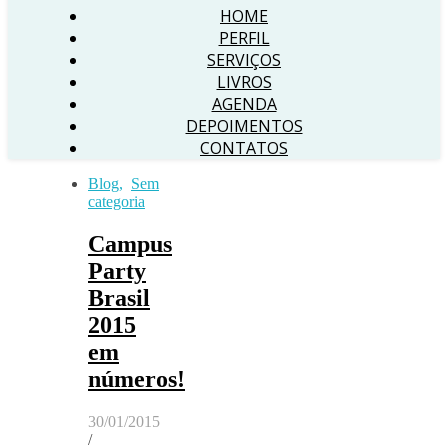
HOME
PERFIL
SERVIÇOS
LIVROS
AGENDA
DEPOIMENTOS
CONTATOS
Blog
,
Sem
categoria
Campus
Party
Brasil
2015
em
números!
30/01/2015
/