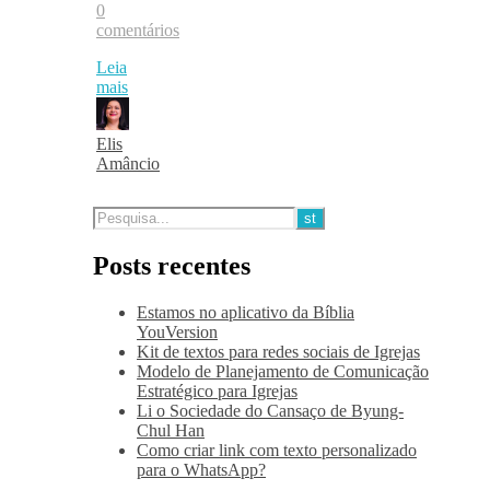
0
comentários
Leia
mais
Elis
Amâncio
Posts recentes
Estamos no aplicativo da Bíblia
YouVersion
Kit de textos para redes sociais de Igrejas
Modelo de Planejamento de Comunicação
Estratégico para Igrejas
Li o Sociedade do Cansaço de Byung-
Chul Han
Como criar link com texto personalizado
para o WhatsApp?