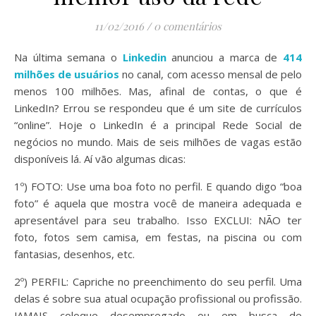
11/02/2016
/
0 comentários
Na última semana o
Linkedin
anunciou a marca de
414
milhões de usuários
no canal, com acesso mensal de pelo
menos 100 milhões.
Mas, afinal de contas, o que é
LinkedIn? Errou se respondeu que é um site de currículos
“online”. Hoje o LinkedIn é a principal Rede Social de
negócios no mundo. Mais de seis milhões de vagas estão
disponíveis lá. Aí vão algumas dicas:
1º) FOTO: Use uma boa foto no perfil. E quando digo “boa
foto” é aquela que mostra você de maneira adequada e
apresentável para seu trabalho. Isso EXCLUI: NÃO ter
foto, fotos sem camisa, em festas, na piscina ou com
fantasias, desenhos, etc.
2º) PERFIL: Capriche no preenchimento do seu perfil. Uma
delas é sobre sua atual ocupação profissional ou profissão.
JAMAIS coloque desempregado ou em busca de