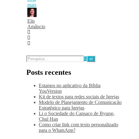
mais
Elis
Amâncio
Posts recentes
Estamos no aplicativo da Bíblia
YouVersion
Kit de textos para redes sociais de Igrejas
Modelo de Planejamento de Comunicação
Estratégico para Igrejas
Li o Sociedade do Cansaço de Byung-
Chul Han
Como criar link com texto personalizado
para o WhatsApp?