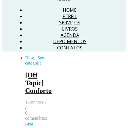
HOME
PERFIL
SERVIÇOS
LIVROS
AGENDA
DEPOIMENTOS
CONTATOS
Blog
,
Sem
categoria
[Off
Topic]
Conforto
18/03/2010
/
0
comentários
Leia