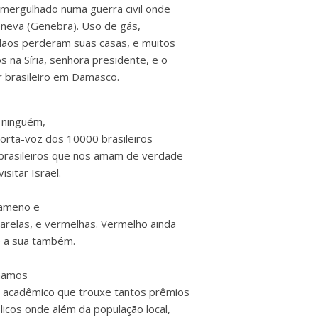
 mergulhado numa guerra civil onde
eneva (Genebra). Uso de gás,
adãos perderam suas casas, e muitos
 na Síria, senhora presidente, e o
 brasileiro em Damasco.
r ninguém,
porta-voz dos 10000 brasileiros
 brasileiros que nos amam de verdade
isitar Israel.
 ameno e
arelas, e vermelhas. Vermelho ainda
ue a sua também.
rmamos
e acadêmico que trouxe tantos prêmios
licos onde além da população local,