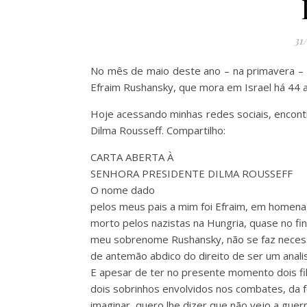
31
No mês de maio deste ano – na primavera – es
Efraim Rushansky, que mora em Israel há 44 
Hoje acessando minhas redes sociais, encontr
Dilma Rousseff. Compartilho:
CARTA ABERTA À
SENHORA PRESIDENTE DILMA ROUSSEFF
O nome dado
pelos meus pais a mim foi Efraim, em homen
morto pelos nazistas na Hungria, quase no fi
meu sobrenome Rushansky, não se faz necessá
de antemão abdico do direito de ser um analis
E apesar de ter no presente momento dois fi
dois sobrinhos envolvidos nos combates, da 
imaginar, quero lhe dizer que não vejo a guer