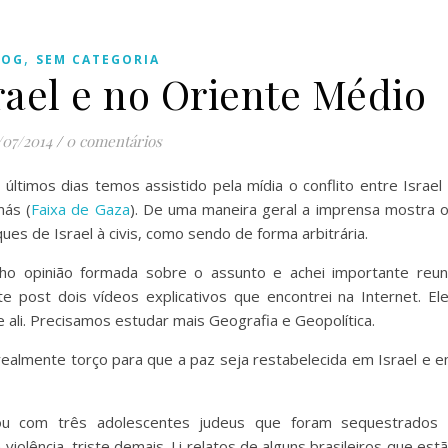
,
LOG
SEM CATEGORIA
rael e no Oriente Médio
/07/2014
/
0 comentários
 últimos dias temos assistido pela mídia o conflito entre Israel
ás (
Faixa de Gaza
). De uma maneira geral a imprensa mostra 
ues de Israel à civis, como sendo de forma arbitrária.
ho opinião formada sobre o assunto e achei importante reun
te post dois vídeos explicativos que encontrei na Internet. El
ali. Precisamos estudar mais Geografia e Geopolítica.
s realmente torço para que a paz seja restabelecida em Israel e 
u com três adolescentes judeus que foram sequestrados
iolência, triste demais. Li relatos de alguns brasileiros que est