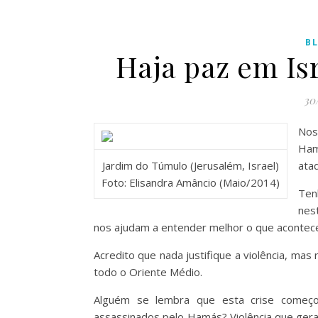
B
Haja paz em Is
30
Nos
Ham
Jardim do Túmulo (Jerusalém, Israel)
ataq
Foto: Elisandra Amâncio (Maio/2014)
Ten
nes
nos ajudam a entender melhor o que acontece 
Acredito que nada justifique a violência, ma
todo o Oriente Médio.
Alguém se lembra que esta crise começo
assassinados pelo Hamás? Violência que gera v