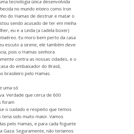
 uma tecnologia única desenvolvida
nhecida no mundo inteiro como Iron
onho do Hamas de destruir e matar o
 Estou sendo acusado de ter em minha
her, eu e a Linda (a cadela boxer)
ntiaéreo. Eu moro bem perto da casa
 eu escuto a sirene, ele também deve
ência, pois o Hamas senhora
amente contra as nossas cidades, e o
casa do embaixador do Brasil,
o brasileiro pelo Hamas.
 e uma só
tiva. Verdade que cerca de 600
s foram
sse o cuidado e respeito que temos
s teria sido muito maior. Vamos
s pelo Hamas, e para cada foguete
a Gaza. Seguramente, não teríamos