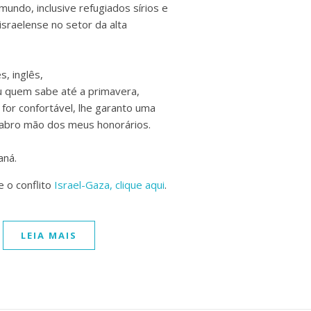
ndo, inclusive refugiados sírios e
israelense no setor da alta
, inglês,
u quem sabe até a primavera,
 for confortável, lhe garanto uma
 abro mão dos meus honorários.
aná.
 o conflito
Israel-Gaza, clique aqui
.
LEIA MAIS