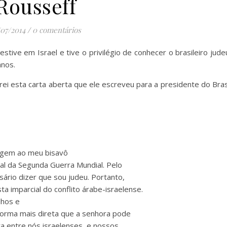
Rousseff
/07/2014
/
0 comentários
tive em Israel e tive o privilégio de conhecer o brasileiro jude
anos.
ei esta carta aberta que ele escreveu para a presidente do Bras
agem ao meu bisavô
nal da Segunda Guerra Mundial. Pelo
rio dizer que sou judeu. Portanto,
ta imparcial do conflito árabe-israelense.
lhos e
forma mais direta que a senhora pode
ra entre nós israelenses, e nossos