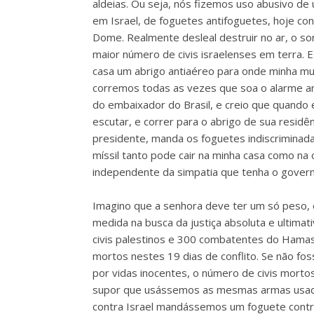
aldeias. Ou seja, nós fizemos uso abusivo de
em Israel, de foguetes antifoguetes, hoje co
Dome. Realmente desleal destruir no ar, o s
maior número de civis israelenses em terra.
casa um abrigo antiaéreo para onde minha mul
corremos todas as vezes que soa o alarme a
do embaixador do Brasil, e creio que quando
escutar, e correr para o abrigo de sua resid
presidente, manda os foguetes indiscriminad
míssil tanto pode cair na minha casa como na 
independente da simpatia que tenha o govern
Imagino que a senhora deve ter um só peso,
medida na busca da justiça absoluta e ultima
civis palestinos e 300 combatentes do Hama
mortos nestes 19 dias de conflito. Se não fo
por vidas inocentes, o número de civis morto
supor que usássemos as mesmas armas usada
contra Israel mandássemos um foguete contr