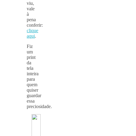
viu,
vale
à
pena
conferir:
clique
aqui
.
Fiz
um
print
da
tela
inteira
para
quem
quiser
guardar
essa
preciosidade.