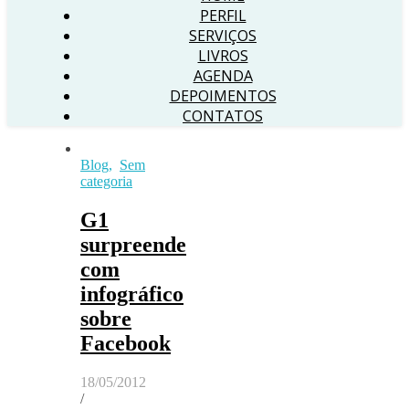
PERFIL
SERVIÇOS
LIVROS
AGENDA
DEPOIMENTOS
CONTATOS
Blog
,
Sem
categoria
G1
surpreende
com
infográfico
sobre
Facebook
18/05/2012
/