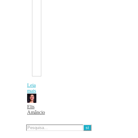
Leia
mais
Elis
Amâncio