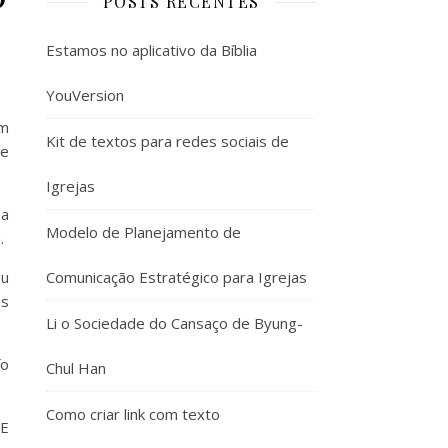
POSTS RECENTES
Estamos no aplicativo da Bíblia
YouVersion
em
Kit de textos para redes sociais de
pe
Igrejas
sa
Modelo de Planejamento de
.
ou
Comunicação Estratégico para Igrejas
os
Li o Sociedade do Cansaço de Byung-
fo
Chul Han
Como criar link com texto
 E