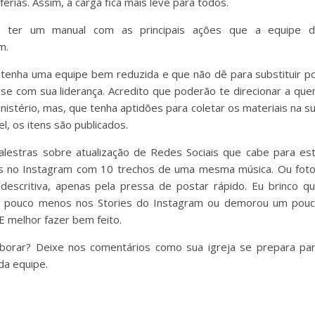
érias. Assim, a carga fica mais leve para todos.
é ter um manual com as principais ações que a equipe 
m.
 tenha uma equipe bem reduzida e que não dê para substituir p
se com sua liderança. Acredito que poderão te direcionar a qu
nistério, mas, que tenha aptidões para coletar os materiais na s
l, os itens são publicados.
lestras sobre atualização de Redes Sociais que cabe para es
ories no Instagram com 10 trechos de uma mesma música. Ou fot
scritiva, apenas pela pressa de postar rápido. Eu brinco q
m pouco menos nos Stories do Instagram ou demorou um pou
E melhor fazer bem feito.
borar? Deixe nos comentários como sua igreja se prepara pa
da equipe.