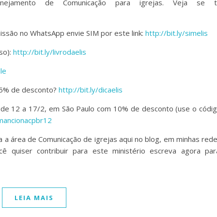
ejamento de Comunicação para igrejas. Veja se t
issão no WhatsApp envie SIM por este link:
http://bit.ly/simelis
sso):
http://bit.ly/livrodaelis
dle
 15% de desconto?
http://bit.ly/dicaelis
 de 12 a 17/2, em São Paulo com 10% de desconto (use o códi
samancionacpbr12
a a área de Comunicação de igrejas aqui no blog, em minhas red
ê quiser contribuir para este ministério escreva agora par
LEIA MAIS