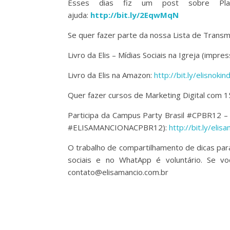
Esses dias fiz um post sobre Plan
ajuda:
http://bit.ly/2EqwMqN
Se quer fazer parte da nossa Lista de Transm
Livro da Elis – Mídias Sociais na Igreja (impre
Livro da Elis na Amazon:
http://bit.ly/elisnokin
Quer fazer cursos de Marketing Digital com
Participa da Campus Party Brasil #CPBR12 –
#ELISAMANCIONACPBR12):
http://bit.ly/eli
O trabalho de compartilhamento de dicas par
sociais e no WhatApp é voluntário. Se voc
contato@elisamancio.com.br