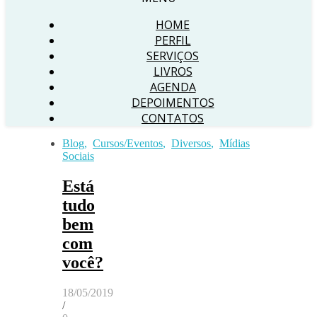
HOME
PERFIL
SERVIÇOS
LIVROS
AGENDA
DEPOIMENTOS
CONTATOS
Blog
,
Cursos/Eventos
,
Diversos
,
Mídias
Sociais
Está
tudo
bem
com
você?
18/05/2019
/