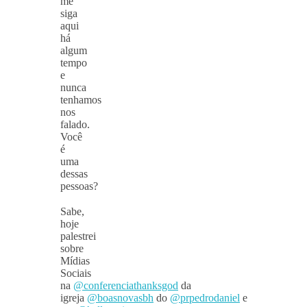
me
siga
aqui
há
algum
tempo
e
nunca
tenhamos
nos
falado.
Você
é
uma
dessas
pessoas?
⠀
Sabe,
hoje
palestrei
sobre
Mídias
Sociais
na
@conferenciathanksgod
da
igreja
@boasnovasbh
do
@prpedrodaniel
e