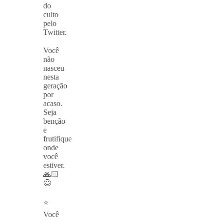
do
culto
pelo
Twitter.
⠀
Você
não
nasceu
nesta
geração
por
acaso.
Seja
benção
e
frutifique
onde
você
estiver.
🙏🏻
😊
⠀
⭐️
Você