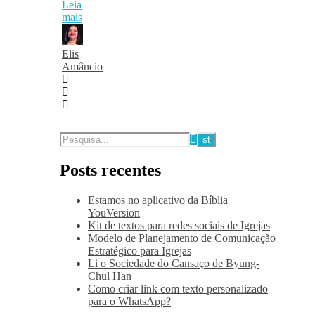
Leia
mais
Elis
Amâncio
Posts recentes
Estamos no aplicativo da Bíblia
YouVersion
Kit de textos para redes sociais de Igrejas
Modelo de Planejamento de Comunicação
Estratégico para Igrejas
Li o Sociedade do Cansaço de Byung-
Chul Han
Como criar link com texto personalizado
para o WhatsApp?