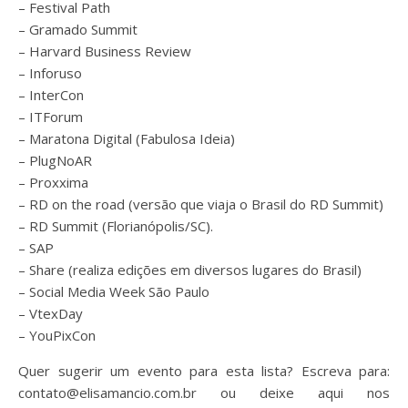
– Festival Path
– Gramado Summit
– Harvard Business Review
– Inforuso
– InterCon
– ITForum
– Maratona Digital (Fabulosa Ideia)
– PlugNoAR
– Proxxima
– RD on the road (versão que viaja o Brasil do RD Summit)
– RD Summit (Florianópolis/SC).
– SAP
– Share (realiza edições em diversos lugares do Brasil)
– Social Media Week São Paulo
– VtexDay
– YouPixCon
Quer sugerir um evento para esta lista? Escreva para:
contato@elisamancio.com.br ou deixe aqui nos