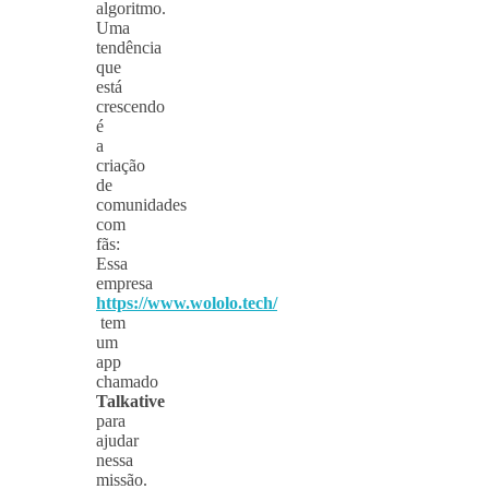
algoritmo.
Uma
tendência
que
está
crescendo
é
a
criação
de
comunidades
com
fãs:
Essa
empresa
https://www.wololo.tech/
tem
um
app
chamado
Talkative
para
ajudar
nessa
missão.