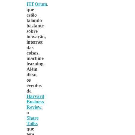
ITFOrum
,
que
estão
falando
bastante
sobre
inovação,
internet
das
coisas,
machine
learning.
Além
disso,
os
eventos
da
Harvard
Business
Review
,
o
Share
Talks
que
tem