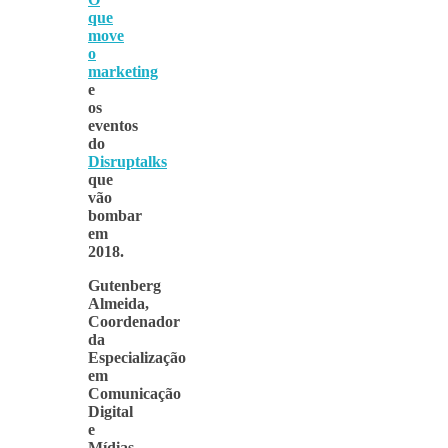
que
move
o
marketing
e
os
eventos
do
Disruptalks
que
vão
bombar
em
2018.
Gutenberg
Almeida,
Coordenador
da
Especialização
em
Comunicação
Digital
e
Mídias