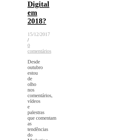
Digital
em
2018?
15/12/2017
/
0
comentários
Desde
outubro
estou
de
olho
nos
comentários,
vídeos
e
palestras
que comentam
as
tendências
do