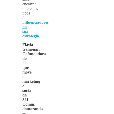
encaixar
diferentes
tipos
de
influenciadores
na
sua
estratégia
.
Flávia
Gamonar,
Cofundadora
do
O
que
move
o
marketing
e
sócia
da
321
Comm,
doutoranda
em