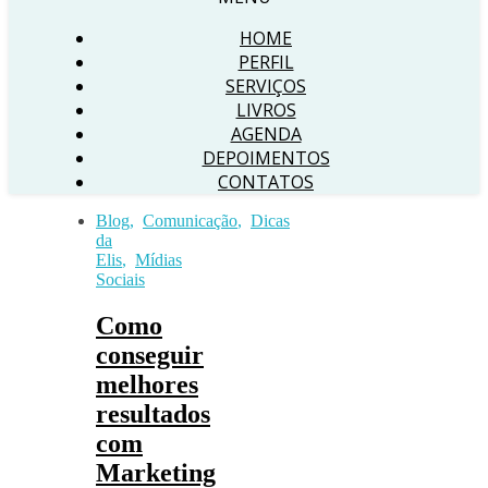
HOME
PERFIL
SERVIÇOS
LIVROS
AGENDA
DEPOIMENTOS
CONTATOS
Blog
,
Comunicação
,
Dicas
da
Elis
,
Mídias
Sociais
Como
conseguir
melhores
resultados
com
Marketing