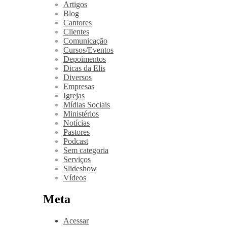
Artigos
Blog
Cantores
Clientes
Comunicação
Cursos/Eventos
Depoimentos
Dicas da Elis
Diversos
Empresas
Igrejas
Mídias Sociais
Ministérios
Notícias
Pastores
Podcast
Sem categoria
Serviços
Slideshow
Vídeos
Meta
Acessar