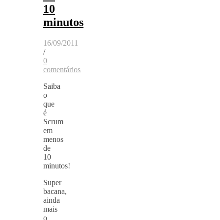
10
minutos
16/09/2011
/
0
comentários
Saiba
o
que
é
Scrum
em
menos
de
10
minutos!
Super
bacana,
ainda
mais
o