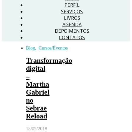
PERFIL
SERVIÇOS
LIVROS
AGENDA
DEPOIMENTOS
CONTATOS
Blog
,
Cursos/Eventos
Transformação
digital
–
Martha
Gabriel
no
Sebrae
Reload
18/05/2018