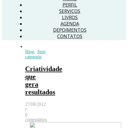
PERFIL
SERVIÇOS
LIVROS
AGENDA
DEPOIMENTOS
CONTATOS
Blog
,
Sem
categoria
Criatividade
que
gera
resultados
27/08/2012
/
0
comentários