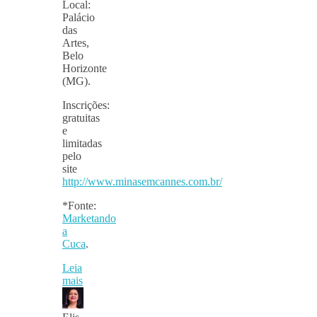
Local:
Palácio
das
Artes,
Belo
Horizonte
(MG).
Inscrições:
gratuitas
e
limitadas
pelo
site
http://www.minasemcannes.com.br/
*Fonte:
Marketando
a
Cuca
.
Leia
mais