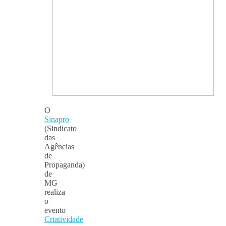
O
Sinapro
(Sindicato
das
Agências
de
Propaganda)
de
MG
realiza
o
evento
Criatividade