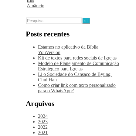
Elis
Amâncio
Posts recentes
Estamos no aplicativo da Bíblia
YouVersion
Kit de textos para redes sociais de Igrejas
Modelo de Planejamento de Comunicação
Estratégico para Igrejas
Li o Sociedade do Cansaço de Byung-
Chul Han
Como criar link com texto personalizado
para o WhatsApp?
Arquivos
2024
2023
2022
2021