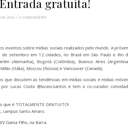
 Entrada gratuita!
/09/2011
/
0 comentários
s eventos sobre mídias sociais realizados pelo mundo. A próxi
23 de setembro em 12 cidades, no Brasil em São Paulo e Rio 
Berlim (Alemanha), Bogotá (Colômbia), Buenos Aires (Argentina
Milão (Itália), Moscou (Rússia) e Vancouver (Canadá).
s que discutem as tendências em mídias sociais e mídias móvei
a por Lucas Couto @lucascsantos e tem o co-curador convida
vento que é TOTALMENTE GRATUITO!
, campus Santo Amaro.
IV Gama Filho, na Barra.