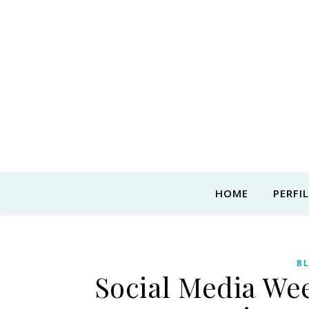
HOME
PERFIL
B
Social Media We