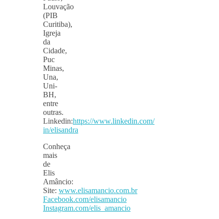
Louvação
(PIB
Curitiba),
Igreja
da
Cidade,
Puc
Minas,
Una,
Uni-
BH,
entre
outras.
Linkedin:
https://www.linkedin.com/
in/elisandra
Conheça
mais
de
Elis
Amâncio:
Site:
www.elisamancio.com.br
Facebook.com/elisamancio
Instagram.com/elis_amancio