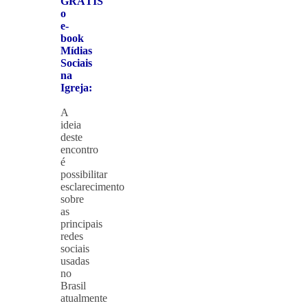
GRÁTIS
o
e-
book
Mídias
Sociais
na
Igreja:
A
ideia
deste
encontro
é
possibilitar
esclarecimento
sobre
as
principais
redes
sociais
usadas
no
Brasil
atualmente