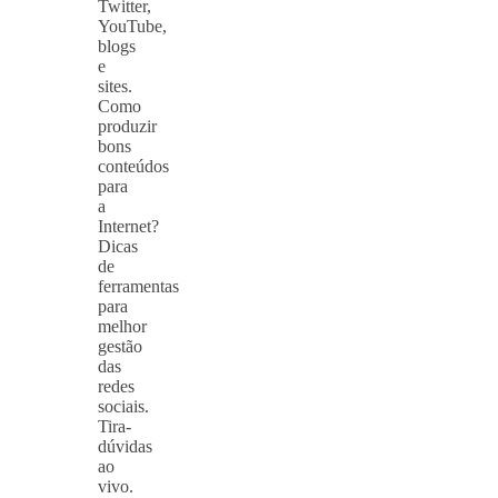
Twitter,
YouTube,
blogs
e
sites.
Como
produzir
bons
conteúdos
para
a
Internet?
Dicas
de
ferrame
ntas
para
melhor
gestão
das
redes
sociais.
Tira-
dúvidas
ao
vivo.