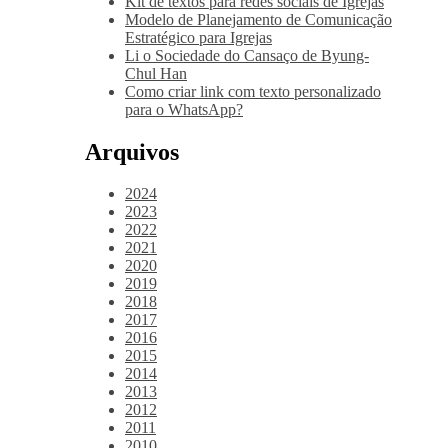
Kit de textos para redes sociais de Igrejas
Modelo de Planejamento de Comunicação
Estratégico para Igrejas
Li o Sociedade do Cansaço de Byung-
Chul Han
Como criar link com texto personalizado
para o WhatsApp?
Arquivos
2024
2023
2022
2021
2020
2019
2018
2017
2016
2015
2014
2013
2012
2011
2010