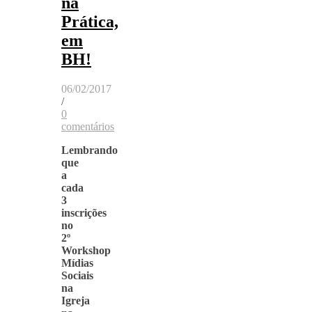
na
Prática,
em
BH!
06/02/2017
/
0
comentários
Lembrando
que
a
cada
3
inscrições
no
2º
Workshop
Mídias
Sociais
na
Igreja