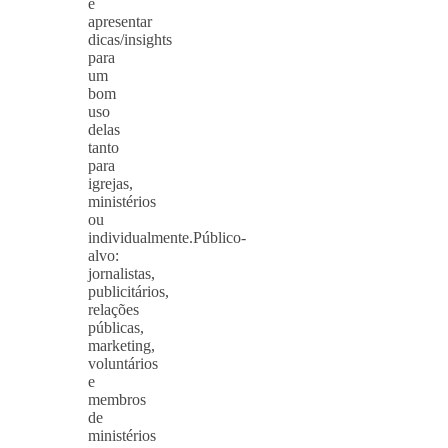
e
apresentar
dicas/insights
para
um
bom
uso
delas
tanto
para
igrejas,
ministérios
ou
individualmente.Público-
alvo:
jornalistas,
publicitários,
relações
públicas,
marketing,
voluntários
e
membros
de
ministérios