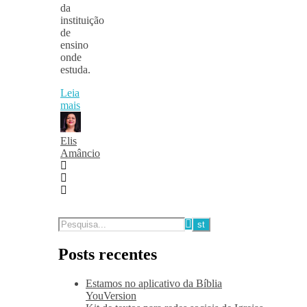
da
instituição
de
ensino
onde
estuda.
Leia
mais
Elis
Amâncio
Posts recentes
Estamos no aplicativo da Bíblia
YouVersion