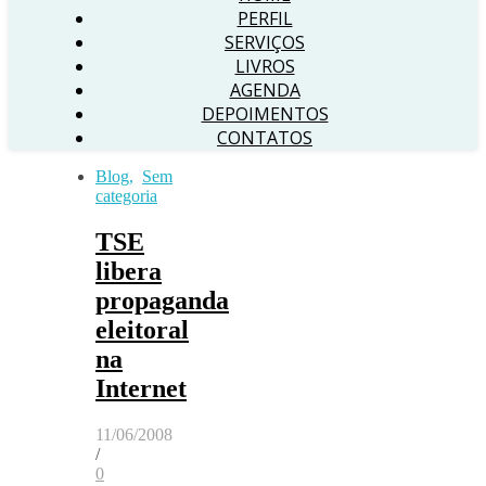
PERFIL
SERVIÇOS
LIVROS
AGENDA
DEPOIMENTOS
CONTATOS
Blog
,
Sem
categoria
TSE
libera
propaganda
eleitoral
na
Internet
11/06/2008
/
0