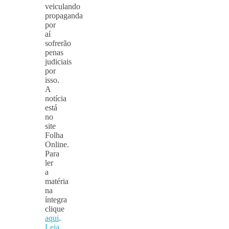
veiculando
propaganda
por
aí
sofrerão
penas
judiciais
por
isso.
A
notícia
está
no
site
Folha
Online.
Para
ler
a
matéria
na
íntegra
clique
aqui
.
Leia