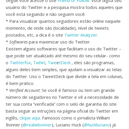
segue você acesse o site
Friend or Follow
. Você digita seu
usuário do Twitter e a pesquisa mostra todos aqueles que
você está seguindo e não seguem você.
* Para visualizar quantos seguidores estão online naquele
momento, de onde são (localidade), nível de tweets
postados, etc, a dica é o site
Twitter Analyzer
.
*
Softwares
para maximizar uso do Twitter.
Existem alguns softwares que facilitam o uso do Twitter –
que pode ser atualizado até mesmo do seu celular- como
o
Twitterfox
,
Twhirl
,
Twe
e
tDeck
, eles são programas,
alguns deles bem simples, que ajudam a visualizar as telas
do Twitter. Uso o TweetDeck que divide a tela em colunas,
é bem prático.
*
Verified Account
: Se você é famoso ou tem um grande
número de seguidores no Twitter e vê a necessidade de
ter sua conta “verificada” com o selo de garantia do site
basta seguir as intruções na página oficial do Twitter em
inglês,
clique aqui
. Famosos como o jornalista William
Bonner (
@realwbonner
), Luciano Huck (
@huckluciano
) já