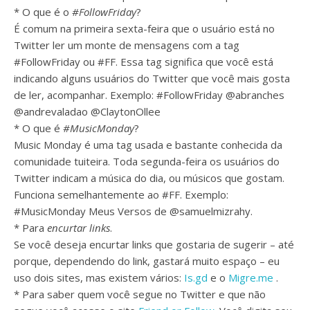
* O que é o
#FollowFriday
?
É comum na primeira sexta-feira que o usuário está no
Twitter ler um monte de mensagens com a tag
#FollowFriday ou #FF. Essa tag significa que você está
indicando alguns usuários do Twitter que você mais gosta
de ler, acompanhar. Exemplo: #FollowFriday @abranches
@andrevaladao @ClaytonOllee
* O que é
#MusicMonday
?
Music Monday é uma tag usada e bastante conhecida da
comunidade tuiteira. Toda segunda-feira os usuários do
Twitter indicam a música do dia, ou músicos que gostam.
Funciona semelhantemente ao #FF. Exemplo:
#MusicMonday Meus Versos de @samuelmizrahy.
* Para
encurtar links
.
Se você deseja encurtar links que gostaria de sugerir – até
porque, dependendo do link, gastará muito espaço – eu
uso dois sites, mas existem vários:
Is.gd
e o
Migre.me
.
* Para saber quem você segue no Twitter e que não