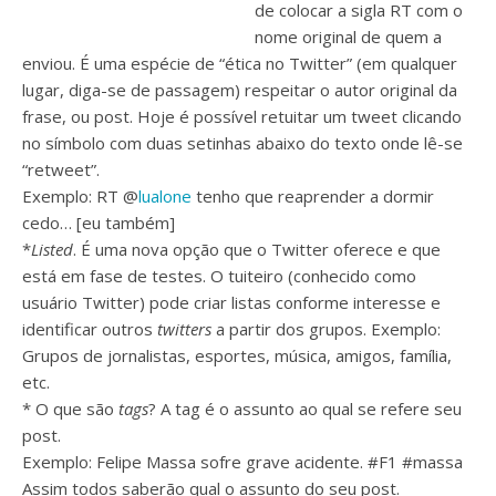
de colocar a sigla RT com o
nome original de quem a
enviou. É uma espécie de “ética no Twitter” (em qualquer
lugar, diga-se de passagem) respeitar o autor original da
frase, ou post. Hoje é possível retuitar um tweet clicando
no símbolo com duas setinhas abaixo do texto onde lê-se
“retweet”.
Exemplo: RT @
lualone
tenho que reaprender a dormir
cedo… [eu também]
*
Listed
. É uma nova opção que o Twitter oferece e que
está em fase de testes. O tuiteiro (conhecido como
usuário Twitter) pode criar listas conforme interesse e
identificar outros
twitters
a partir dos grupos. Exemplo:
Grupos de jornalistas, esportes, música, amigos, família,
etc.
* O que são
tags
? A tag é o assunto ao qual se refere seu
post.
Exemplo: Felipe Massa sofre grave acidente. #F1 #massa
Assim todos saberão qual o assunto do seu post.