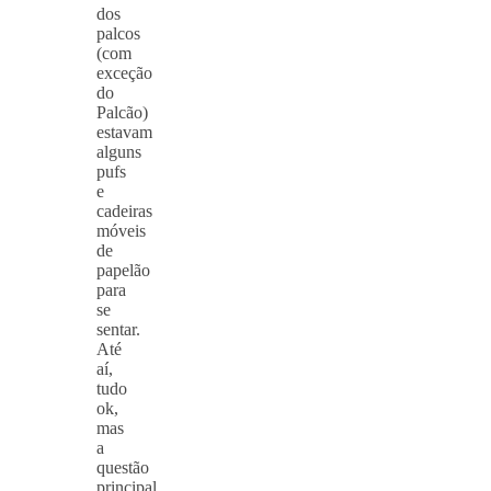
dos
palcos
(com
exceção
do
Palcão)
estavam
alguns
pufs
e
cadeiras
móveis
de
papelão
para
se
sentar.
Até
aí,
tudo
ok,
mas
a
questão
principal