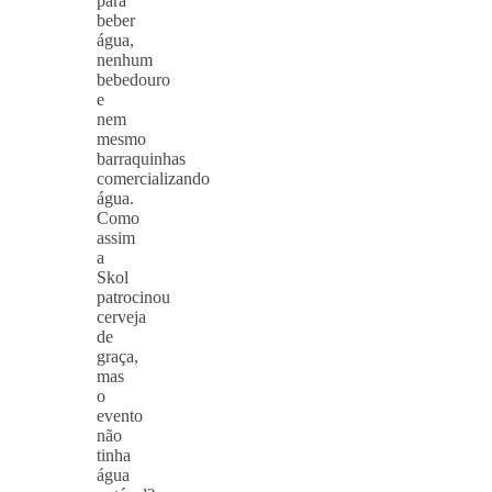
para
beber
água,
nenhum
bebedouro
e
nem
mesmo
barraquinhas
comercializando
água.
Como
assim
a
Skol
patrocinou
cerveja
de
graça,
mas
o
evento
não
tinha
água