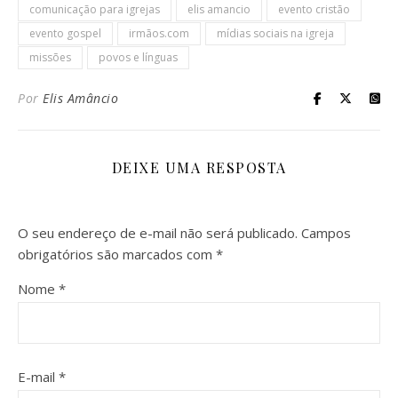
comunicação para igrejas
elis amancio
evento cristão
evento gospel
irmãos.com
mídias sociais na igreja
missões
povos e línguas
Por
Elis Amâncio
DEIXE UMA RESPOSTA
O seu endereço de e-mail não será publicado.
Campos
obrigatórios são marcados com
*
Nome
*
E-mail
*