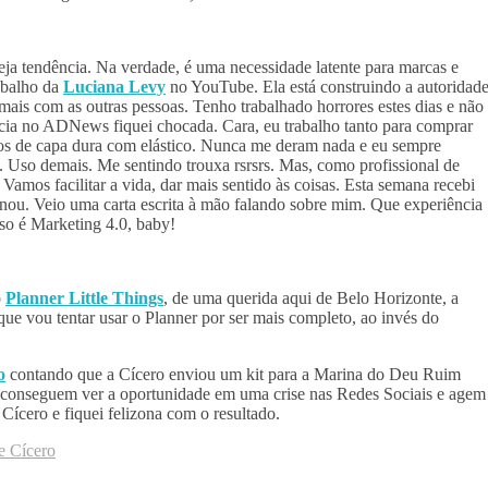
eja tendência. Na verdade, é uma necessidade latente para marcas e
abalho da
Luciana Levy
no YouTube. Ela está construindo a autoridad
r mais com as outras pessoas. Tenho trabalhado horrores estes dias e não
tícia no ADNews fiquei chocada. Cara, eu trabalho tanto para comprar
s de capa dura com elástico. Nunca me deram nada e eu sempre
 Uso demais. Me sentindo trouxa rsrsrs. Mas, como profissional de
 Vamos facilitar a vida, dar mais sentido às coisas. Esta semana recebi
u. Veio uma carta escrita à mão falando sobre mim. Que experiência
sso é Marketing 4.0, baby!
o
Planner Little Things
, de uma querida aqui de Belo Horizonte, a
ue vou tentar usar o Planner por ser mais completo, ao invés do
o
contando que a Cícero enviou um kit para a Marina do Deu Ruim
conseguem ver a oportunidade em uma crise nas Redes Sociais e agem
ícero e fiquei felizona com o resultado.
e Cícero