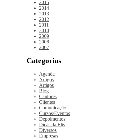
2015
2014
2013
2012
2011
2010
2009
2008
2007
Categorias
Agenda
Artigos
Artigos
Blog
Cantores
Clientes
Comunicação
Cursos/Eventos
Depoimentos
Dicas da Elis
Diversos
Empresas