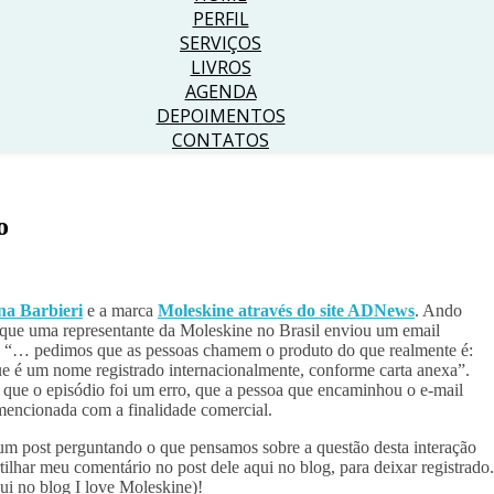
PERFIL
SERVIÇOS
LIVROS
AGENDA
DEPOIMENTOS
CONTATOS
o
na Barbieri
e a marca
Moleskine através do site ADNews
. Ando
 que uma representante da Moleskine no Brasil enviou um email
st: “… pedimos que as pessoas chamem o produto do que realmente é:
 é um nome registrado internacionalmente, conforme carta anexa”.
 que o episódio foi um erro, que a pessoa que encaminhou o e-mail
 mencionada com a finalidade comercial.
ez um post perguntando o que pensamos sobre a questão desta interação
tilhar meu comentário no post dele aqui no blog, para deixar registrado.
i no blog I love Moleskine)!