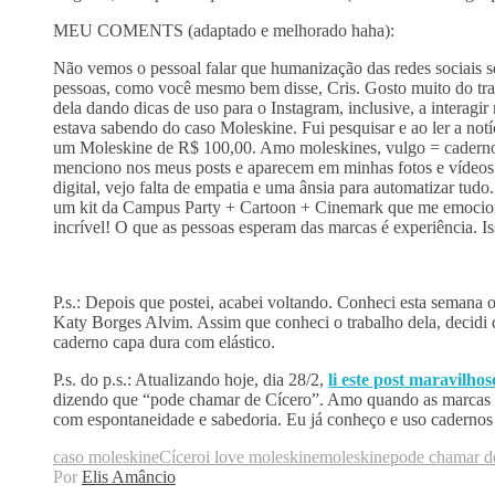
MEU COMENTS (adaptado e melhorado haha):
Não vemos o pessoal falar que humanização das redes sociais s
pessoas, como você mesmo bem disse, Cris. Gosto muito do tr
dela dando dicas de uso para o Instagram, inclusive, a interagi
estava sabendo do caso Moleskine. Fui pesquisar e ao ler a no
um Moleskine de R$ 100,00. Amo moleskines, vulgo = caderno
menciono nos meus posts e aparecem em minhas fotos e vídeos.
digital, vejo falta de empatia e uma ânsia para automatizar tudo.
um kit da Campus Party + Cartoon + Cinemark que me emociono
incrível! O que as pessoas esperam das marcas é experiência. I
P.s.: Depois que postei, acabei voltando. Conheci esta semana 
Katy Borges Alvim. Assim que conheci o trabalho dela, decidi q
caderno capa dura com elástico.
P.s. do p.s.: Atualizando hoje, dia 28/2,
li este post maravilhos
dizendo que “pode chamar de Cícero”. Amo quando as marcas 
com espontaneidade e sabedoria. Eu já conheço e uso cadernos C
caso moleskine
Cícero
i love moleskine
moleskine
pode chamar d
Por
Elis Amâncio