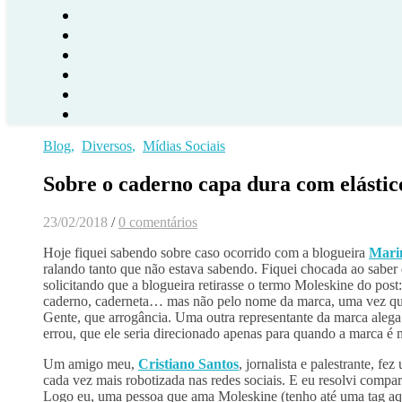
Blog
,
Diversos
,
Mídias Sociais
Sobre o caderno capa dura com elástic
23/02/2018
/
0 comentários
Hoje fiquei sabendo sobre caso ocorrido com a blogueira
Mari
ralando tanto que não estava sabendo. Fiquei chocada ao saber
solicitando que a blogueira retirasse o termo Moleskine do po
caderno, caderneta… mas não pelo nome da marca, uma vez que
Gente, que arrogância. Uma outra representante da marca alega
errou, que ele seria direcionado apenas para quando a marca é
Um amigo meu,
Cristiano Santos
, jornalista e palestrante, f
cada vez mais robotizada nas redes sociais. E eu resolvi compar
Logo eu, uma pessoa que ama Moleskine (tenho até uma tag aqu