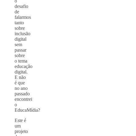
o
desafio
de
falarmos
tanto
sobre
inclusão
digital
sem
passar
sobre
o tema
educação
digital.
E não
é que
no ano
passado
encontrei
o
EducaMídia?
Este é
um
projeto