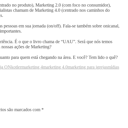
centrado no produto), Marketing 2.0 (com foco no consumidor),
cialistas chamam de Marketing 4.0 (centrado nos caminhos do
s.
as pessoas em sua jornada (on/off). Fala-se também sobre onicanal,
importantes.
eriência. É o que o livro chama de “UAU”. Será que nós temos
m nossas ações de Marketing?
, quanto para quem está chegando na área. E você? Tem lido o quê?
eja ON
kotler
marketing 4
marketing 4.0
marketing para igrejas
mídias
rios são marcados com
*