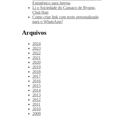
Estratégico para Igrejas
Li o Sociedade do Cansaço de Byung-
Chul Han
Como criar link com texto personalizado
para o WhatsApp?
Arquivos
2024
2023
2022
2021
2020
2019
2018
2017
2016
2015
2014
2013
2012
2011
2010
2009