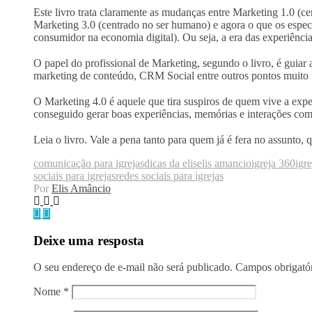
Este livro trata claramente as mudanças entre Marketing 1.0 (
Marketing 3.0 (centrado no ser humano) e agora o que os espe
consumidor na economia digital). Ou seja, a era das experiência
⠀
O papel do profissional de Marketing, segundo o livro, é guiar 
marketing de conteúdo, CRM Social entre outros pontos muito 
⠀
O Marketing 4.0 é aquele que tira suspiros de quem vive a exp
conseguido gerar boas experiências, memórias e interações co
⠀
Leia o livro. Vale a pena tanto para quem já é fera no assunto
comunicação para igrejas
dicas da elis
elis amancio
igreja 360
igr
sociais para igrejas
redes sociais para igrejas
Por
Elis Amâncio
Deixe uma resposta
O seu endereço de e-mail não será publicado.
Campos obrigató
Nome
*