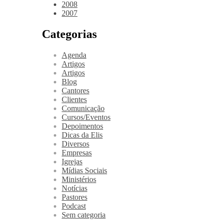
2008
2007
Categorias
Agenda
Artigos
Artigos
Blog
Cantores
Clientes
Comunicação
Cursos/Eventos
Depoimentos
Dicas da Elis
Diversos
Empresas
Igrejas
Mídias Sociais
Ministérios
Notícias
Pastores
Podcast
Sem categoria