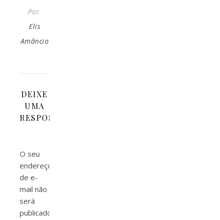
Por
Elis
Amâncio
DEIXE
UMA
RESPOSTA
O seu
endereço
de e-
mail não
será
publicado.