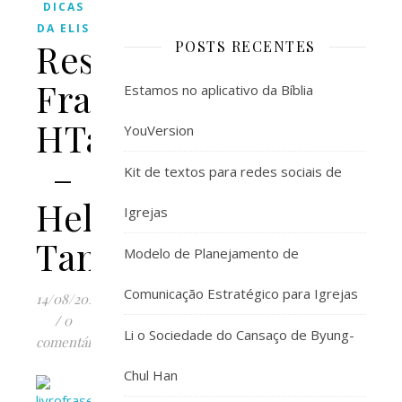
DICAS
DA ELIS
Resenha:
POSTS RECENTES
Frases
Estamos no aplicativo da Bíblia
HTannure
YouVersion
–
Kit de textos para redes sociais de
Helena
Igrejas
Tannure
Modelo de Planejamento de
Comunicação Estratégico para Igrejas
14/08/2017
/
0
Li o Sociedade do Cansaço de Byung-
comentários
Chul Han