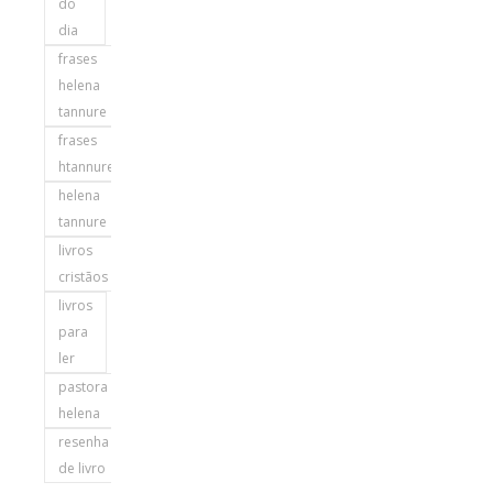
do
dia
frases
helena
tannure
frases
htannure
helena
tannure
livros
cristãos
livros
para
ler
pastora
helena
resenha
de livro