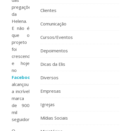
das
pregações
Clientes
da
Helena.
Comunicação
E não é
que o
Cursos/Eventos
projeto
foi
Depoimentos
crescendo
e hoje
Dicas da Elis
no
Facebook
Diversos
alcançou
Empresas
a incrível
marca
Igrejas
de 900
mil
Mídias Sociais
seguidores?
O