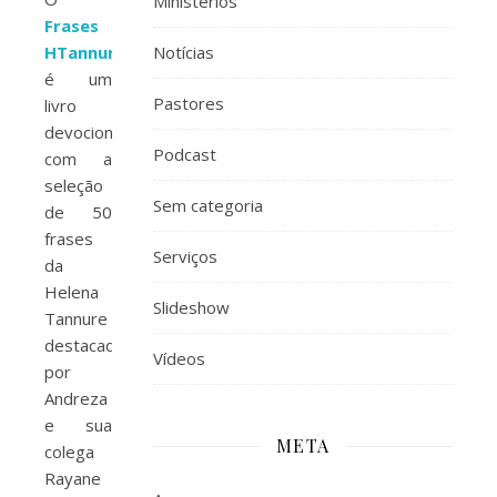
Ministérios
Frases
HTannure
Notícias
é um
Pastores
livro
devocional
Podcast
com a
seleção
Sem categoria
de 50
frases
Serviços
da
Helena
Slideshow
Tannure
destacadas
Vídeos
por
Andreza
e sua
META
colega
Rayane