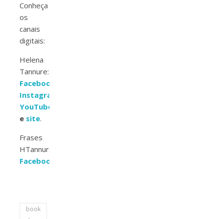
Conheça
os
canais
digitais:
Helena
Tannure:
Facebook
,
Instagram
,
YouTube
e
site
.
Frases
HTannure:
Facebook
.
book