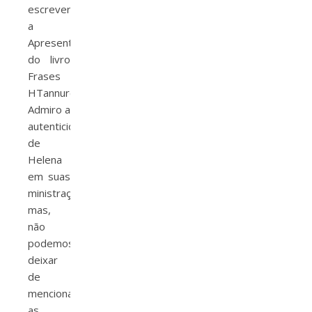
escrever
a
Apresentação
do livro
Frases
HTannure.
Admiro a
autenticidade
de
Helena
em suas
ministrações,
mas,
não
podemos
deixar
de
mencionar
as