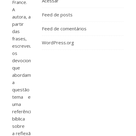
Acessar
France.
A
Feed de posts
autora, a
partir
Feed de comentários
das
frases,
WordPress.org
escreveu
os
devocionais
que
abordam
a
questão
tema e
uma
referência
bíblica
sobre
a reflexão. O