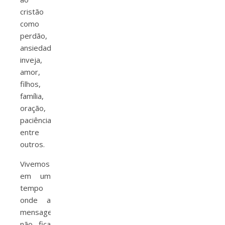
cristão
como
perdão,
ansiedade,
inveja,
amor,
filhos,
família,
oração,
paciência,
entre
outros.
Vivemos
em um
tempo
onde a
mensagem
não fica