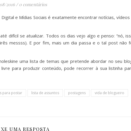
/08/2016
/
0 comentários
Digital e Mídias Sociais é exatamente encontrar notícias, vídeos
 difícil se atualizar. Todos os dias vejo algo e penso: “nó, is
irês messss). E por fim, mais um dia passa e o tal post não f
 moleskine uma lista de temas que pretende abordar no seu blo
vre para produzir conteúdo, pode recorrer à sua listinha pa
s para postar
lista de assuntos
postagens
vida de blogueiro
IXE UMA RESPOSTA