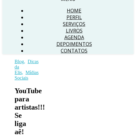
HOME
PERFIL
SERVIÇOS
LIVROS
AGENDA
DEPOIMENTOS
CONTATOS
Blog
,
Dicas
da
Elis
,
Mídias
Sociais
YouTube
para
artistas!!!
Se
liga
aê!