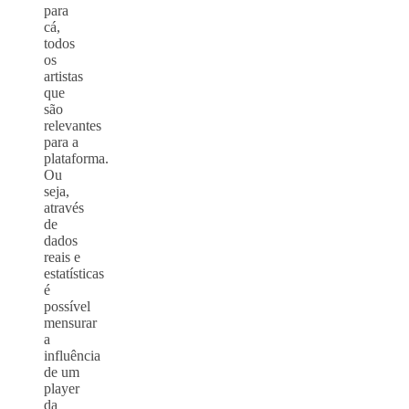
para
cá,
todos
os
artistas
que
são
relevantes
para a
plataforma.
Ou
seja,
através
de
dados
reais e
estatísticas
é
possível
mensurar
a
influência
de um
player
da