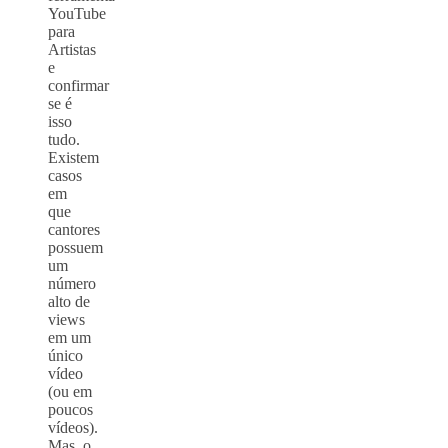
YouTube
para
Artistas
e
confirmar
se é
isso
tudo.
Existem
casos
em
que
cantores
possuem
um
número
alto de
views
em um
único
vídeo
(ou em
poucos
vídeos).
Mas, o