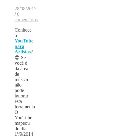
28/08/2017
/
0
comentários
Conhece
o
YouTube
para
Artistas
?
😎 Se
você é
da área
da
música
não
pode
ignorar
esta
ferramenta.
O
YouTube
mapeou
do dia
1º/9/2014