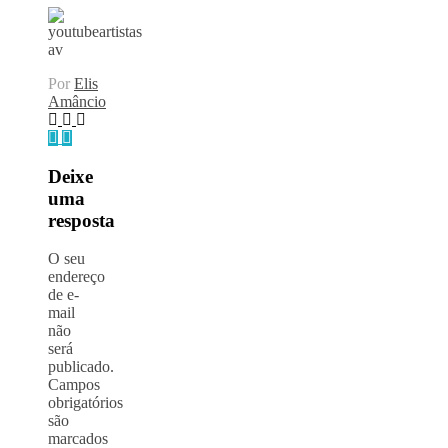
Por
Elis
Amâncio
Deixe
uma
resposta
O seu
endereço
de e-
mail
não
será
publicado.
Campos
obrigatórios
são
marcados