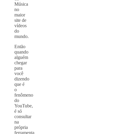
Música
no
maior
site de
vídeos
do
mundo.
Então
quando
alguém
chegar
para
você
dizendo
que é
o
fenômeno
do
YouTube,
é só
consultar
na
própria
ferramenta