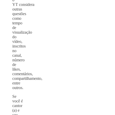
YT considera
outras
questões
como
tempo
de
visualização
do
vídeo,
inscritos
no
canal,
número
de
likes,
comentários,
compartilhamento,
entre
outros.
Se
você é
cantor
(a) e
seu